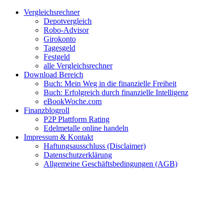
Zum
Facebook
Twitter
Instagram
Pinterest
YouTube
E-
Vergleichsrechner
Inhalt
Mail
Depotvergleich
springen
Robo-Advisor
Girokonto
Tagesgeld
Festgeld
alle Vergleichsrechner
Download Bereich
Buch: Mein Weg in die finanzielle Freiheit
Buch: Erfolgreich durch finanzielle Intelligenz
eBookWoche.com
Finanzblogroll
P2P Plattform Rating
Edelmetalle online handeln
Impressum & Kontakt
Haftungsausschluss (Disclaimer)
Datenschutzerklärung
Allgemeine Geschäftsbedingungen (AGB)