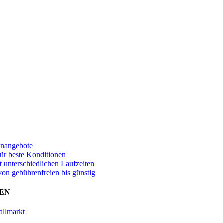
enangebote
für beste Konditionen
t unterschiedlichen Laufzeiten
von gebührenfreien bis günstig
EN
allmarkt