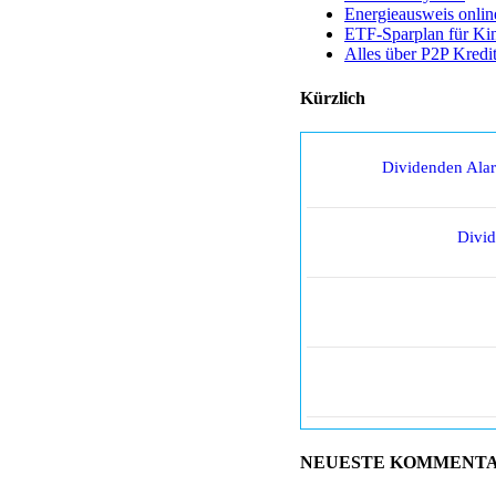
Energieausweis onlin
ETF-Sparplan für Ki
Alles über P2P Kredi
Kürzlich
Dividenden Ala
Divi
NEUESTE KOMMENT