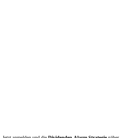
Jetzt anmelden und die
Dividenden-Alarm Strategie
näher