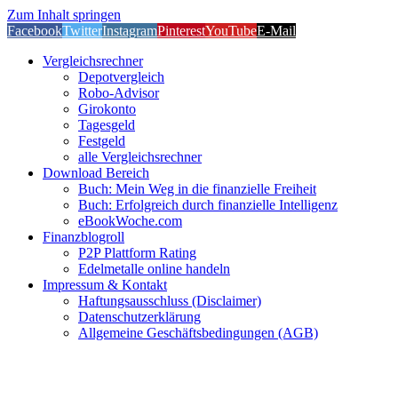
Zum Inhalt springen
Facebook
Twitter
Instagram
Pinterest
YouTube
E-Mail
Vergleichsrechner
Depotvergleich
Robo-Advisor
Girokonto
Tagesgeld
Festgeld
alle Vergleichsrechner
Download Bereich
Buch: Mein Weg in die finanzielle Freiheit
Buch: Erfolgreich durch finanzielle Intelligenz
eBookWoche.com
Finanzblogroll
P2P Plattform Rating
Edelmetalle online handeln
Impressum & Kontakt
Haftungsausschluss (Disclaimer)
Datenschutzerklärung
Allgemeine Geschäftsbedingungen (AGB)