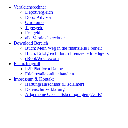
Zum
Facebook
Twitter
Instagram
Pinterest
YouTube
E-
Vergleichsrechner
Inhalt
Mail
Depotvergleich
springen
Robo-Advisor
Girokonto
Tagesgeld
Festgeld
alle Vergleichsrechner
Download Bereich
Buch: Mein Weg in die finanzielle Freiheit
Buch: Erfolgreich durch finanzielle Intelligenz
eBookWoche.com
Finanzblogroll
P2P Plattform Rating
Edelmetalle online handeln
Impressum & Kontakt
Haftungsausschluss (Disclaimer)
Datenschutzerklärung
Allgemeine Geschäftsbedingungen (AGB)