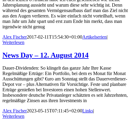
Jahresplanung aussieht und warum diese sehr wichtig ist. Denn
während des gesamten Vermögensaufbaus darf man das Ziel nicht
aus den Augen verlieren. Es wäre einfach nicht vorteilhaft, wenn
man Jahr um Jahr spart und erst zum Ende hin merkt, dass man
irgendwie nicht genug
Alex Fischer
2017-02-11T15:54:30+01:00
Artikelserien
|
Weiterlesen
News Day – 12. August 2014
Dauer-Dividenden: So klingelt das ganze Jahr Ihre Kasse
Regelmäßige Erträge: Ein Portfolio, bei dem es Monat für Monat
Ausschüttungen gibt? €uro am Sonntag stellt das Dauerverdiener-
Depot vor – plus Alternativen für Vorsichtige. Feste und planbare
Erträge genießen bei Investoren einen ­hohen Stellenwert.
Insbesondere deutsche Privatanleger schätzten es seit Jahrzehnten,
regelmäßige Zinsen aus ihren Investments in
Alex Fischer
2023-05-15T07:11:45+02:00
Links
|
Weiterlesen