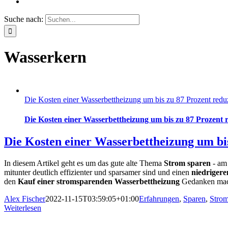
Suche nach:
Wasserkern
Die Kosten einer Wasserbettheizung um bis zu 87 Prozent redu
Die Kosten einer Wasserbettheizung um bis zu 87 Prozent 
Die Kosten einer Wasserbettheizung um bi
In diesem Artikel geht es um das gute alte Thema
Strom sparen
- am 
mitunter deutlich effizienter und sparsamer sind und einen
niedriger
den
Kauf einer stromsparenden Wasserbettheizung
Gedanken mache
Alex Fischer
2022-11-15T03:59:05+01:00
Erfahrungen
,
Sparen
,
Stro
Weiterlesen