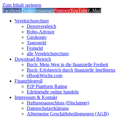
Zum Inhalt springen
Facebook
Twitter
Instagram
Pinterest
YouTube
E-Mail
Vergleichsrechner
Depotvergleich
Robo-Advisor
Girokonto
Tagesgeld
Festgeld
alle Vergleichsrechner
Download Bereich
Buch: Mein Weg in die finanzielle Freiheit
Buch: Erfolgreich durch finanzielle Intelligenz
eBookWoche.com
Finanzblogroll
P2P Plattform Rating
Edelmetalle online handeln
Impressum & Kontakt
Haftungsausschluss (Disclaimer)
Datenschutzerklärung
Allgemeine Geschäftsbedingungen (AGB)