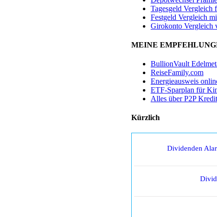
Tagesgeld Vergleich 
Festgeld Vergleich mi
Girokonto Vergleich 
MEINE EMPFEHLUNG
BullionVault Edelmet
ReiseFamily.com
Energieausweis onlin
ETF-Sparplan für Ki
Alles über P2P Kredi
Kürzlich
Dividenden Ala
Divi