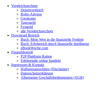
Zum
Facebook
Twitter
Instagram
Pinterest
YouTube
E-
Vergleichsrechner
Inhalt
Mail
Depotvergleich
springen
Robo-Advisor
Girokonto
Tagesgeld
Festgeld
alle Vergleichsrechner
Download Bereich
Buch: Mein Weg in die finanzielle Freiheit
Buch: Erfolgreich durch finanzielle Intelligenz
eBookWoche.com
Finanzblogroll
P2P Plattform Rating
Edelmetalle online handeln
Impressum & Kontakt
Haftungsausschluss (Disclaimer)
Datenschutzerklärung
Allgemeine Geschäftsbedingungen (AGB)