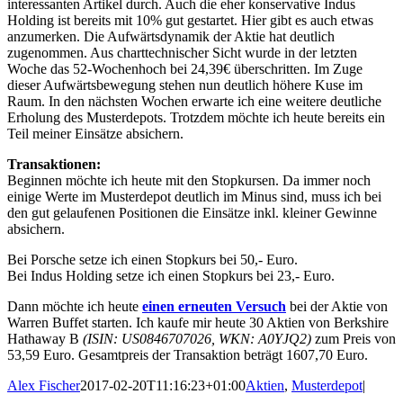
interessanten Artikel durch. Auch die eher konservative Indus
Holding ist bereits mit 10% gut gestartet. Hier gibt es auch etwas
anzumerken. Die Aufwärtsdynamik der Aktie hat deutlich
zugenommen. Aus charttechnischer Sicht wurde in der letzten
Woche das 52-Wochenhoch bei 24,39€ überschritten. Im Zuge
dieser Aufwärtsbewegung stehen nun deutlich höhere Kuse im
Raum. In den nächsten Wochen erwarte ich eine weitere deutliche
Erholung des Musterdepots. Trotzdem möchte ich heute bereits ein
Teil meiner Einsätze absichern.
Transaktionen:
Beginnen möchte ich heute mit den Stopkursen. Da immer noch
einige Werte im Musterdepot deutlich im Minus sind, muss ich bei
den gut gelaufenen Positionen die Einsätze inkl. kleiner Gewinne
absichern.
Bei Porsche setze ich einen Stopkurs bei 50,- Euro.
Bei Indus Holding setze ich einen Stopkurs bei 23,- Euro.
Dann möchte ich heute
einen erneuten Versuch
bei der Aktie von
Warren Buffet starten. Ich kaufe mir heute 30 Aktien von Berkshire
Hathaway B
(ISIN: US0846707026, WKN: A0YJQ2)
zum Preis von
53,59 Euro. Gesamtpreis der Transaktion beträgt 1607,70 Euro.
Alex Fischer
2017-02-20T11:16:23+01:00
Aktien
,
Musterdepot
|