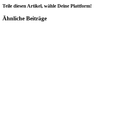
Teile diesen Artikel, wähle Deine Plattform!
Facebook
Twitter
Reddit
LinkedIn
Tumblr
Pinterest
Vk
E-
Ähnliche Beiträge
Mail