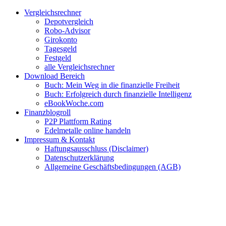
Zum
Facebook
Twitter
Instagram
Pinterest
YouTube
E-
Vergleichsrechner
Inhalt
Mail
Depotvergleich
springen
Robo-Advisor
Girokonto
Tagesgeld
Festgeld
alle Vergleichsrechner
Download Bereich
Buch: Mein Weg in die finanzielle Freiheit
Buch: Erfolgreich durch finanzielle Intelligenz
eBookWoche.com
Finanzblogroll
P2P Plattform Rating
Edelmetalle online handeln
Impressum & Kontakt
Haftungsausschluss (Disclaimer)
Datenschutzerklärung
Allgemeine Geschäftsbedingungen (AGB)