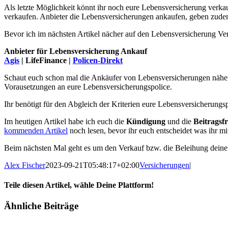
Als letzte Möglichkeit könnt ihr noch eure Lebensversicherung verk
verkaufen. Anbieter die Lebensversicherungen ankaufen, geben zudem
Bevor ich im nächsten Artikel nächer auf den Lebensversicherung Ver
Anbieter für Lebensversicherung Ankauf
Agis
| LifeFinance |
Policen-Direkt
Schaut euch schon mal die Ankäufer von Lebensversicherungen näher a
Vorausetzungen an eure Lebensversicherungspolice.
Ihr benötigt für den Abgleich der Kriterien eure Lebensversicherungs
Im heutigen Artikel habe ich euch die
Kündigung
und die
Beitragsfr
kommenden Artikel
noch lesen, bevor ihr euch entscheidet was ihr m
Beim nächsten Mal geht es um den Verkauf bzw. die Beleihung deine
Alex Fischer
2023-09-21T05:48:17+02:00
Versicherungen
|
Teile diesen Artikel, wähle Deine Plattform!
Facebook
Twitter
Reddit
LinkedIn
Tumblr
Pinterest
Vk
E-
Ähnliche Beiträge
Mail