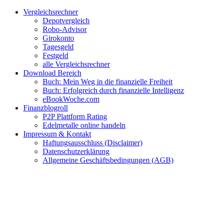
Zum
Facebook
Twitter
Instagram
Pinterest
YouTube
E-
Vergleichsrechner
Inhalt
Mail
Depotvergleich
springen
Robo-Advisor
Girokonto
Tagesgeld
Festgeld
alle Vergleichsrechner
Download Bereich
Buch: Mein Weg in die finanzielle Freiheit
Buch: Erfolgreich durch finanzielle Intelligenz
eBookWoche.com
Finanzblogroll
P2P Plattform Rating
Edelmetalle online handeln
Impressum & Kontakt
Haftungsausschluss (Disclaimer)
Datenschutzerklärung
Allgemeine Geschäftsbedingungen (AGB)