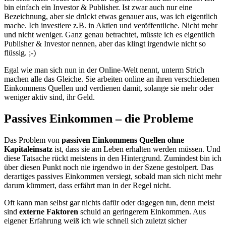
bin einfach ein Investor & Publisher. Ist zwar auch nur eine
Bezeichnung, aber sie drückt etwas genauer aus, was ich eigentlich
mache. Ich investiere z.B. in Aktien und veröffentliche. Nicht mehr
und nicht weniger. Ganz genau betrachtet, müsste ich es eigentlich
Publisher & Investor nennen, aber das klingt irgendwie nicht so
flüssig. ;-)
Egal wie man sich nun in der Online-Welt nennt, unterm Strich
machen alle das Gleiche. Sie arbeiten online an ihren verschiedenen
Einkommens Quellen und verdienen damit, solange sie mehr oder
weniger aktiv sind, ihr Geld.
Passives Einkommen – die Probleme
Das Problem von
passiven Einkommens Quellen ohne
Kapitaleinsatz
ist, dass sie am Leben erhalten werden müssen. Und
diese Tatsache rückt meistens in den Hintergrund. Zumindest bin ich
über diesen Punkt noch nie irgendwo in der Szene gestolpert. Das
derartiges passives Einkommen versiegt, sobald man sich nicht mehr
darum kümmert, dass erfährt man in der Regel nicht.
Oft kann man selbst gar nichts dafür oder dagegen tun, denn meist
sind
externe Faktoren
schuld an geringerem Einkommen. Aus
eigener Erfahrung weiß ich wie schnell sich zuletzt sicher