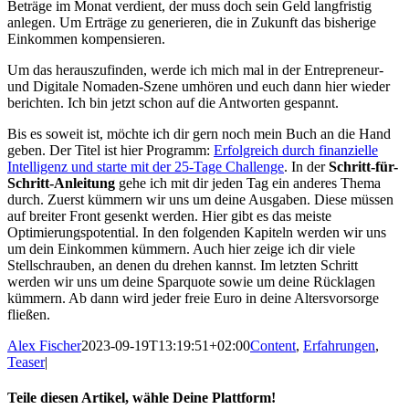
Beträge im Monat verdient, der muss doch sein Geld langfristig
anlegen. Um Erträge zu generieren, die in Zukunft das bisherige
Einkommen kompensieren.
Um das herauszufinden, werde ich mich mal in der Entrepreneur-
und Digitale Nomaden-Szene umhören und euch dann hier wieder
berichten. Ich bin jetzt schon auf die Antworten gespannt.
Bis es soweit ist, möchte ich dir gern noch mein Buch an die Hand
geben. Der Titel ist hier Programm:
Erfolgreich durch finanzielle
Intelligenz und starte mit der 25-Tage Challenge
. In der
Schritt-für-
Schritt-Anleitung
gehe ich mit dir jeden Tag ein anderes Thema
durch. Zuerst kümmern wir uns um deine Ausgaben. Diese müssen
auf breiter Front gesenkt werden. Hier gibt es das meiste
Optimierungspotential. In den folgenden Kapiteln werden wir uns
um dein Einkommen kümmern. Auch hier zeige ich dir viele
Stellschrauben, an denen du drehen kannst. Im letzten Schritt
werden wir uns um deine Sparquote sowie um deine Rücklagen
kümmern. Ab dann wird jeder freie Euro in deine Altersvorsorge
fließen.
Alex Fischer
2023-09-19T13:19:51+02:00
Content
,
Erfahrungen
,
Teaser
|
Teile diesen Artikel, wähle Deine Plattform!