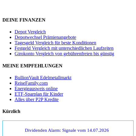
DEINE FINANZEN
Depot Vergleich
Depotwechsel Prämienangebote
Tagesgeld Vergleich für beste Konditionen
Festgeld Vergleich mit unterschiedlichen Laufzeiten
Girokonto Vergleich von gebührenfreien bis günstig
MEINE EMPFEHLUNGEN
BullionVault Edelmetallmarkt
ReiseFamily.com
Energieausweis online
ETF-Sparplan für Kinder
Alles über P2P Kredite
Kürzlich
Dividenden Alarm: Signale vom 14.07.2026