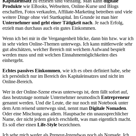
Kapitaleinsatz
zu erzielen sind vielfältig. Man kann
digitale
Produkte
wie EBooks, Webseiten, Online-Kurse und Blogs
erschaffen, Fotos verkaufen, Affiliate-Marketing betreiben und viele
weitere Dinge ohne viel Startkapital. Im Grunde ist man hier
Unternehmer und geht einer Tätigkeit nach
. Je nach Erfolg,
erzielt man durchaus auch ein gutes Einkommen.
Wenn ich bei mir in die Vergangenheit blicke, dann bin bzw. war ich
in sehr vielen Online-Themen unterwegs. Ich kann mittlerweile sehr
gut abschätzen, welcher Bereich mit welchem Aufwand bespielt
werden muss und mit welchen Einnahmemöglichkeiten dies
einhergeht.
Echtes passives Einkommen
, wie ich es oben definiert habe, sehe
ich persönlich nur im Bereich des Kapitaleinsatzes und nicht im
Online-Bereich.
Wer in der Online-Szene etwas unterwegs ist, dem fällt sofort auf,
dass heutzutage normale Unternehmer neumodisch
Entrepreneur
genannt werden. Und die Leute, die nur noch mit Notebook unter
dem Arm reisend unterwegs sind, nennt man
Digitale Nomaden
.
Oder eine Mischung aus allem. Hauptsache ein unaussprechlicher
Name, der nicht jedem gleich erschließt, was man eigentlich macht.
Es soll eher einen
Life-Style
bezeichnen.
Ich sehe mich weder als Preneur-Irgendwas noch als Nomade. Ich