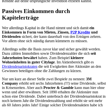
Rendite auf deine ursprüngliche Investition erzielen kannst.
Passives Einkommen durch
Kapitelerträge
Wer allerdings Kapital in die Hand nimmt und sich damit
ein
Einkommen in Form von Mieten, Zinsen,
P2P Kredite
und
Dividenden
sichert, der kann dauerhaft von den Erträgen zehren.
Vor allem ohne sich ständig darum kümmern zu müssen.
Allerdings sollte die Basis zuvor klar und sicher gewählt werden.
Dazu zählen Immobilien sowie Dividendenzahler die sich
seit
Jahrzehnten bewährt
haben. Zum Beispiel
kleinere
Wohneinheiten in guter Citylage
. Im Aktienbereich gibt es
Dividendenaristokraten
die seit Ewigkeiten ihre Aktionäre an den
Gewinnen beteiligen ohne die Zahlungen zu kürzen.
Nur um kurz an dieser Stelle zwei Bespiele zu nennen:
3M
Company
erhöht seit sechs Jahrzehnten
(!!!)
seine Dividende, selbst
in Krisenzeiten. Aber auch
Procter & Gamble
kann man hier ohne
wenn und aber erwähnen. Seit 1890 erhalten die Aktionäre nun
schon eine Dividende. Dabei unterbrach der Dividendenaristokrat in
noch keinem Jahr die Dividendenzahlung und erhöht sie seit mehr
als 60 Jahres jedes Jahr! Einige solcher Dividendenaktien habe ich