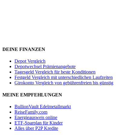
DEINE FINANZEN
Depot Vergleich
Depotwechsel Prämienangebote
Tagesgeld Vergleich für beste Konditionen
Festgeld Vergleich mit unterschiedlichen Laufzeiten
Girokonto Vergleich von gebührenfreien bis günstig
MEINE EMPFEHLUNGEN
BullionVault Edelmetallmarkt
ReiseFamily.com
Energieausweis online
ETF-Sparplan für Kinder
Alles über P2P Kredite