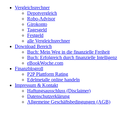
Zum
Facebook
Twitter
Instagram
Pinterest
YouTube
E-
Vergleichsrechner
Inhalt
Mail
Depotvergleich
springen
Robo-Advisor
Girokonto
Tagesgeld
Festgeld
alle Vergleichsrechner
Download Bereich
Buch: Mein Weg in die finanzielle Freiheit
Buch: Erfolgreich durch finanzielle Intelligenz
eBookWoche.com
Finanzblogroll
P2P Plattform Rating
Edelmetalle online handeln
Impressum & Kontakt
Haftungsausschluss (Disclaimer)
Datenschutzerklärung
Allgemeine Geschäftsbedingungen (AGB)