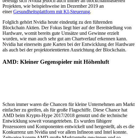
beteiligt sich Nvidia jedoch auch immer an blockchainbasierten
Projekten, wie beispielsweise im Dezember 2019 an
einer
Gesundheitsplattform mit KI-Steuerung
.
Folglich gehört Nvidia heute eindeutig zu den führenden
Blockchain Aktien. Der Fokus liegt hier auf der Bereitstellung von
Hardware, womit bereits gute Umsätze und Gewinne erzielt
wurden, wie man auch sehr gut am Chartverlauf erkennen kann.
Nvidia hat einerseits gute Karten bei der Entwicklung der Hardware
als auch bei der projektorientierten Ausrichtung der Blockchain.
AMD: Kleiner Gegenspieler mit Höhenluft
Schon immer waren die Chancen für kleine Unternehmen am Markt
einfacher zu greifen, als für große Flagschiffe. Diese Chance hat
AMD beim Krypto-Hype 2017/2018 genutzt und die technische
Entwicklung soweit vorangetrieben. Es wurden fähigere
Prozessoren und Komponenten entwickelt und hergestellt, als es die
Konkurrenz um Nvidia und vor allem Infineon und Intel konnte.
Zeitweise konnte AMD große Marktanteile gewinnen und so