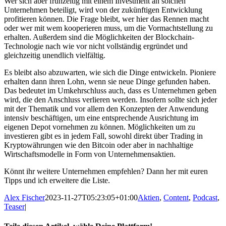
Wer sich aber frühzeitig mit einem Investment an solchen
Unternehmen beteiligt, wird von der zukünftigen Entwicklung
profitieren können. Die Frage bleibt, wer hier das Rennen macht
oder wer mit wem kooperieren muss, um die Vormachtstellung zu
erhalten. Außerdem sind die Möglichkeiten der Blockchain-
Technologie nach wie vor nicht vollständig ergründet und
gleichzeitig unendlich vielfältig.
Es bleibt also abzuwarten, wie sich die Dinge entwickeln. Pioniere
erhalten dann ihren Lohn, wenn sie neue Dinge gefunden haben.
Das bedeutet im Umkehrschluss auch, dass es Unternehmen geben
wird, die den Anschluss verlieren werden. Insofern sollte sich jeder
mit der Thematik und vor allem den Konzepten der Anwendung
intensiv beschäftigen, um eine entsprechende Ausrichtung im
eigenen Depot vornehmen zu können. Möglichkeiten um zu
investieren gibt es in jedem Fall, sowohl direkt über Trading in
Kryptowährungen wie den Bitcoin oder aber in nachhaltige
Wirtschaftsmodelle in Form von Unternehmensaktien.
Könnt ihr weitere Unternehmen empfehlen? Dann her mit euren
Tipps und ich erweitere die Liste.
Alex Fischer
2023-11-27T05:23:05+01:00
Aktien
,
Content
,
Podcast
,
Teaser
|