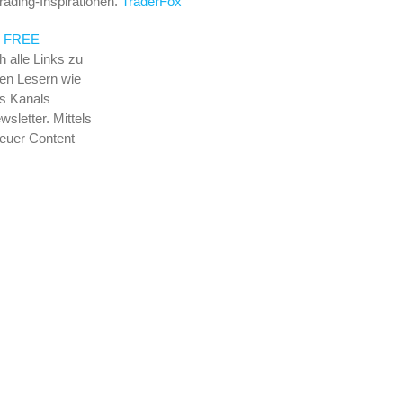
ading-Inspirationen.
TraderFox
m
FREE
h alle Links zu
rten Lesern wie
es Kanals
wsletter. Mittels
neuer Content