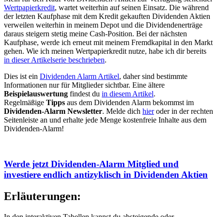
Wertpapierkredit
, wartet weiterhin auf seinen Einsatz. Die während
der letzten Kaufphase mit dem Kredit gekauften Dividenden Aktien
verweilen weiterhin in meinem Depot und die Dividendenerträge
daraus steigern stetig meine Cash-Position. Bei der nächsten
Kaufphase, werde ich erneut mit meinem Fremdkapital in den Markt
gehen. Wie ich meinen Wertpapierkredit nutze, habe ich dir bereits
in dieser Artikelserie beschrieben
.
Dies ist ein
Dividenden Alarm Artikel
, daher sind bestimmte
Informationen nur für Mitglieder sichtbar. Eine ältere
Beispielauswertung
findest du
in diesem Artikel
.
Regelmäßige
Tipps
aus dem Dividenden Alarm bekommst im
Dividenden-Alarm Newsletter
. Melde dich
hier
oder in der rechten
Seitenleiste an und erhalte jede Menge kostenfreie Inhalte aus dem
Dividenden-Alarm!
Werde jetzt Dividenden-Alarm Mitglied und
investiere endlich antizyklisch in Dividenden Aktien
Erläuterungen:
In den interaktiven Tabellen kannst du absteigende oder