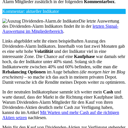
Alarm Mitglieder zusätzlich in der folgenden
Kommentarbox
.
Kommentar: aktueller Indikator
Die letzte Auswertung
des Dividenden-Alarm Indikators findet ihr in der
letzten Signal-
Auswertung im Mitgliederbereich
.
Links abgebildet seht ihr einen beispielhaften Auszug des
Dividenden-Alarm Indikators. Innerhalb von fast zwei Monaten gab
es eine sehr hohe
Volatilität
und der Indikator viel in eine
interessante Zone. Die Chance auf eine
Kaufphase
war damals sehr
hoch, da der Indikator unter 40% stand. Solang sich die
Indikatorwerte zwischen 40% und 60% befinden, sollte man die
Rebalancing Optionen
im Auge behalten
(die morgen hier im Blog
erscheinen)
– so mache ich das auch in meinem privaten Depot.
Damit versuche ich die Rendite meines Depots weiter zu optimieren.
In der neutralen Indikatorphase sammle ich weiter mein
Cash
und
warte darauf, dass der Markt in die Richtung einer Kaufphase läuft.
Warum Dividenden-Alarm Mitglieder für den Kauf von ihren
Dividenden-Aktien deutlich mehr Cash zur Verfügung haben,
kannst du im Artikel
Mit Warten und mehr Cash auf die richtigen
Aktien setzen
nachlesen.
Mein für den Kauf von Dividenden-Aktien zur Verfügung stehender