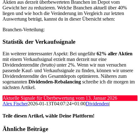
Aktien aus derzeit überbewerteten Branchen im Depot vom
Gewicht her zu reduzieren. Welche Branchen aktuell über 40%
liegen und wie hoch die Veränderung im Vergleich zur letzten
Auswertung beträgt, kannst du in dieser Übersicht sehen:
Branchen-Verteilung:
Statistik der Verkaufssignale
Ein weiterer interessanter Aspekt:
Bei ungefähr
62% aller Aktien
mit einem Verkaufssignal erzielt man derzeit nur eine
Dividendenrendite
(brutto)
unter 2%. Wenn wir nun versuchen
passende Kauf- und Verkaufssignale zu finden, können wir unsere
Dividendenrendite des Gesamtdepots optimieren. Näheres zum
sogenannten
Dividenden-Rebalancing
schreibe ich dir morgen im
nächsten Artikel.
Aktuelle Signale für Überbewertung vom 13. Januar 2026
Alex Fischer
2026-01-13T04:07:24+01:00
Dividenden
|
Teile diesen Artikel, wähle Deine Plattform!
Facebook
Twitter
Reddit
LinkedIn
Tumblr
Pinterest
Vk
E-
Ähnliche Beiträge
Mail