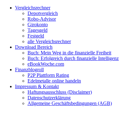
Zum
Facebook
Twitter
Instagram
Pinterest
YouTube
E-
Vergleichsrechner
Inhalt
Mail
Depotvergleich
springen
Robo-Advisor
Girokonto
Tagesgeld
Festgeld
alle Vergleichsrechner
Download Bereich
Buch: Mein Weg in die finanzielle Freiheit
Buch: Erfolgreich durch finanzielle Intelligenz
eBookWoche.com
Finanzblogroll
P2P Plattform Rating
Edelmetalle online handeln
Impressum & Kontakt
Haftungsausschluss (Disclaimer)
Datenschutzerklärung
Allgemeine Geschäftsbedingungen (AGB)