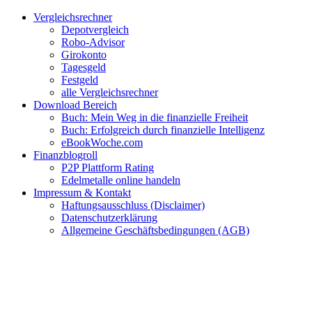
Zum
Facebook
Twitter
Instagram
Pinterest
YouTube
E-
Vergleichsrechner
Inhalt
Mail
Depotvergleich
springen
Robo-Advisor
Girokonto
Tagesgeld
Festgeld
alle Vergleichsrechner
Download Bereich
Buch: Mein Weg in die finanzielle Freiheit
Buch: Erfolgreich durch finanzielle Intelligenz
eBookWoche.com
Finanzblogroll
P2P Plattform Rating
Edelmetalle online handeln
Impressum & Kontakt
Haftungsausschluss (Disclaimer)
Datenschutzerklärung
Allgemeine Geschäftsbedingungen (AGB)