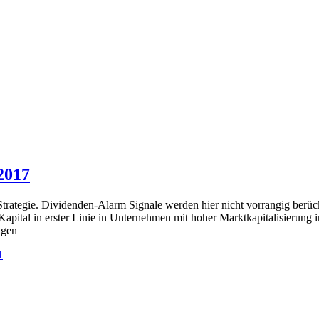
2017
trategie. Dividenden-Alarm Signale werden hier nicht vorrangig berüc
apital in erster Linie in Unternehmen mit hoher Marktkapitalisierung in
igen
1
|