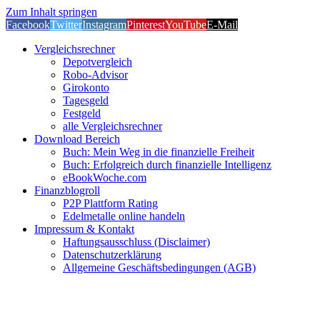
Zum Inhalt springen
Facebook
Twitter
Instagram
Pinterest
YouTube
E-Mail
Vergleichsrechner
Depotvergleich
Robo-Advisor
Girokonto
Tagesgeld
Festgeld
alle Vergleichsrechner
Download Bereich
Buch: Mein Weg in die finanzielle Freiheit
Buch: Erfolgreich durch finanzielle Intelligenz
eBookWoche.com
Finanzblogroll
P2P Plattform Rating
Edelmetalle online handeln
Impressum & Kontakt
Haftungsausschluss (Disclaimer)
Datenschutzerklärung
Allgemeine Geschäftsbedingungen (AGB)