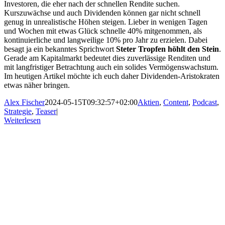
Investoren, die eher nach der schnellen Rendite suchen.
Kurszuwächse und auch Dividenden können gar nicht schnell
genug in unrealistische Höhen steigen. Lieber in wenigen Tagen
und Wochen mit etwas Glück schnelle 40% mitgenommen, als
kontinuierliche und langweilige 10% pro Jahr zu erzielen. Dabei
besagt ja ein bekanntes Sprichwort
Steter Tropfen höhlt den Stein
.
Gerade am Kapitalmarkt bedeutet dies zuverlässige Renditen und
mit langfristiger Betrachtung auch ein solides Vermögenswachstum.
Im heutigen Artikel möchte ich euch daher Dividenden-Aristokraten
etwas näher bringen.
Alex Fischer
2024-05-15T09:32:57+02:00
Aktien
,
Content
,
Podcast
,
Strategie
,
Teaser
|
Weiterlesen