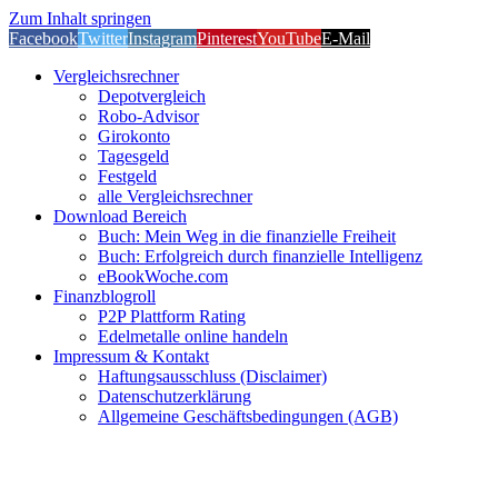
Zum Inhalt springen
Facebook
Twitter
Instagram
Pinterest
YouTube
E-Mail
Vergleichsrechner
Depotvergleich
Robo-Advisor
Girokonto
Tagesgeld
Festgeld
alle Vergleichsrechner
Download Bereich
Buch: Mein Weg in die finanzielle Freiheit
Buch: Erfolgreich durch finanzielle Intelligenz
eBookWoche.com
Finanzblogroll
P2P Plattform Rating
Edelmetalle online handeln
Impressum & Kontakt
Haftungsausschluss (Disclaimer)
Datenschutzerklärung
Allgemeine Geschäftsbedingungen (AGB)