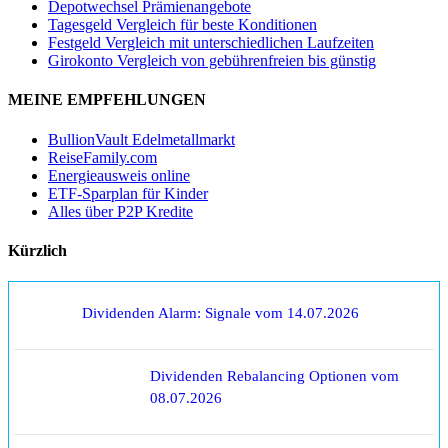
Depotwechsel Prämienangebote
Tagesgeld Vergleich für beste Konditionen
Festgeld Vergleich mit unterschiedlichen Laufzeiten
Girokonto Vergleich von gebührenfreien bis günstig
MEINE EMPFEHLUNGEN
BullionVault Edelmetallmarkt
ReiseFamily.com
Energieausweis online
ETF-Sparplan für Kinder
Alles über P2P Kredite
Kürzlich
Dividenden Alarm: Signale vom 14.07.2026
Dividenden Rebalancing Optionen vom
08.07.2026