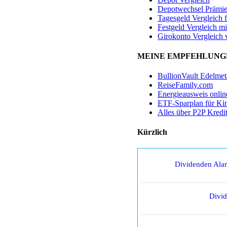
Depotwechsel Prämi
Tagesgeld Vergleich 
Festgeld Vergleich mi
Girokonto Vergleich 
MEINE EMPFEHLUNG
BullionVault Edelmet
ReiseFamily.com
Energieausweis onlin
ETF-Sparplan für Ki
Alles über P2P Kredi
Kürzlich
Dividenden Ala
Divi