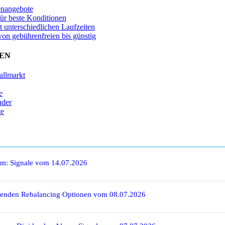
enangebote
für beste Konditionen
t unterschiedlichen Laufzeiten
von gebührenfreien bis günstig
EN
allmarkt
e
nder
te
rm: Signale vom 14.07.2026
denden Rebalancing Optionen vom 08.07.2026