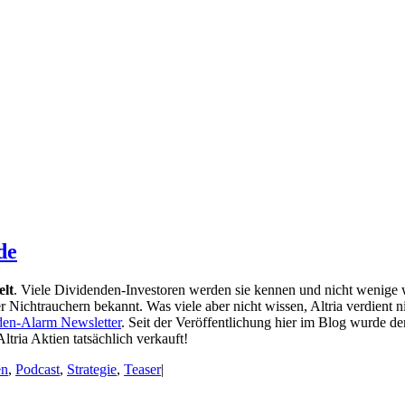
de
elt
. Viele Dividenden-Investoren werden sie kennen und nicht wenige 
 Nichtrauchern bekannt. Was viele aber nicht wissen, Altria verdient n
den-Alarm Newsletter
. Seit der Veröffentlichung hier im Blog wurde der
ltria Aktien tatsächlich verkauft!
en
,
Podcast
,
Strategie
,
Teaser
|