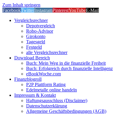
Zum Inhalt springen
Facebook
Twitter
Instagram
Pinterest
YouTube
E-Mail
Vergleichsrechner
Depotvergleich
Robo-Advisor
Girokonto
Tagesgeld
Festgeld
alle Vergleichsrechner
Download Bereich
Buch: Mein Weg in die finanzielle Freiheit
Buch: Erfolgreich durch finanzielle Intelligenz
eBookWoche.com
Finanzblogroll
P2P Plattform Rating
Edelmetalle online handeln
Impressum & Kontakt
Haftungsausschluss (Disclaimer)
Datenschutzerklärung
Allgemeine Geschäftsbedingungen (AGB)