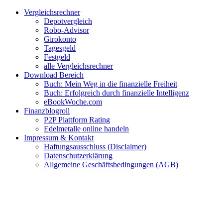
Zum
Facebook
Twitter
Instagram
Pinterest
YouTube
E-
Vergleichsrechner
Inhalt
Mail
Depotvergleich
springen
Robo-Advisor
Girokonto
Tagesgeld
Festgeld
alle Vergleichsrechner
Download Bereich
Buch: Mein Weg in die finanzielle Freiheit
Buch: Erfolgreich durch finanzielle Intelligenz
eBookWoche.com
Finanzblogroll
P2P Plattform Rating
Edelmetalle online handeln
Impressum & Kontakt
Haftungsausschluss (Disclaimer)
Datenschutzerklärung
Allgemeine Geschäftsbedingungen (AGB)