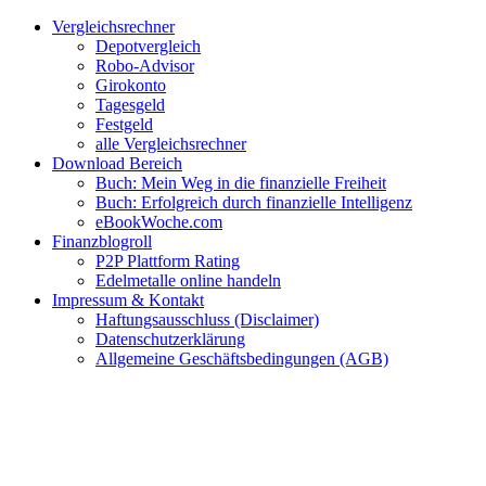
Zum
Facebook
Twitter
Instagram
Pinterest
YouTube
E-
Vergleichsrechner
Inhalt
Mail
Depotvergleich
springen
Robo-Advisor
Girokonto
Tagesgeld
Festgeld
alle Vergleichsrechner
Download Bereich
Buch: Mein Weg in die finanzielle Freiheit
Buch: Erfolgreich durch finanzielle Intelligenz
eBookWoche.com
Finanzblogroll
P2P Plattform Rating
Edelmetalle online handeln
Impressum & Kontakt
Haftungsausschluss (Disclaimer)
Datenschutzerklärung
Allgemeine Geschäftsbedingungen (AGB)