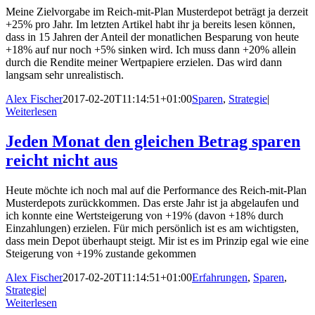
Meine Zielvorgabe im Reich-mit-Plan Musterdepot beträgt ja derzeit
+25% pro Jahr. Im letzten Artikel habt ihr ja bereits lesen können,
dass in 15 Jahren der Anteil der monatlichen Besparung von heute
+18% auf nur noch +5% sinken wird. Ich muss dann +20% allein
durch die Rendite meiner Wertpapiere erzielen. Das wird dann
langsam sehr unrealistisch.
Alex Fischer
2017-02-20T11:14:51+01:00
Sparen
,
Strategie
|
Weiterlesen
Jeden Monat den gleichen Betrag sparen
reicht nicht aus
Heute möchte ich noch mal auf die Performance des Reich-mit-Plan
Musterdepots zurückkommen. Das erste Jahr ist ja abgelaufen und
ich konnte eine Wertsteigerung von +19% (davon +18% durch
Einzahlungen) erzielen. Für mich persönlich ist es am wichtigsten,
dass mein Depot überhaupt steigt. Mir ist es im Prinzip egal wie eine
Steigerung von +19% zustande gekommen
Alex Fischer
2017-02-20T11:14:51+01:00
Erfahrungen
,
Sparen
,
Strategie
|
Weiterlesen