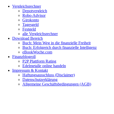
Zum
Facebook
Twitter
Instagram
Pinterest
YouTube
E-
Vergleichsrechner
Inhalt
Mail
Depotvergleich
springen
Robo-Advisor
Girokonto
Tagesgeld
Festgeld
alle Vergleichsrechner
Download Bereich
Buch: Mein Weg in die finanzielle Freiheit
Buch: Erfolgreich durch finanzielle Intelligenz
eBookWoche.com
Finanzblogroll
P2P Plattform Rating
Edelmetalle online handeln
Impressum & Kontakt
Haftungsausschluss (Disclaimer)
Datenschutzerklärung
Allgemeine Geschäftsbedingungen (AGB)