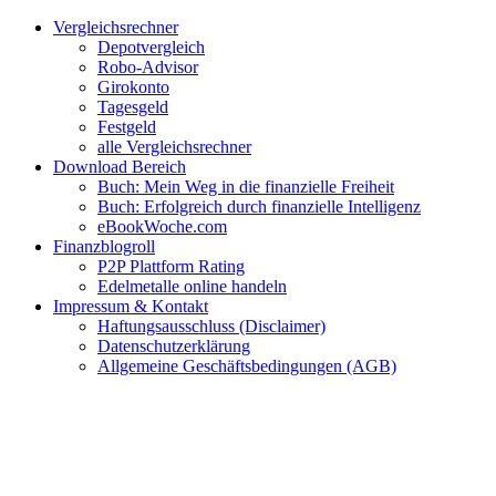
Zum
Facebook
Twitter
Instagram
Pinterest
YouTube
E-
Vergleichsrechner
Inhalt
Mail
Depotvergleich
springen
Robo-Advisor
Girokonto
Tagesgeld
Festgeld
alle Vergleichsrechner
Download Bereich
Buch: Mein Weg in die finanzielle Freiheit
Buch: Erfolgreich durch finanzielle Intelligenz
eBookWoche.com
Finanzblogroll
P2P Plattform Rating
Edelmetalle online handeln
Impressum & Kontakt
Haftungsausschluss (Disclaimer)
Datenschutzerklärung
Allgemeine Geschäftsbedingungen (AGB)