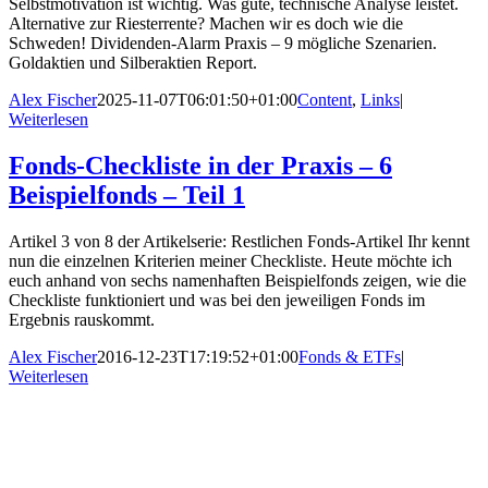
Selbstmotivation ist wichtig. Was gute, technische Analyse leistet.
Alternative zur Riesterrente? Machen wir es doch wie die
Schweden! Dividenden-Alarm Praxis – 9 mögliche Szenarien.
Goldaktien und Silberaktien Report.
Alex Fischer
2025-11-07T06:01:50+01:00
Content
,
Links
|
Weiterlesen
Fonds-Checkliste in der Praxis – 6
Beispielfonds – Teil 1
Artikel 3 von 8 der Artikelserie: Restlichen Fonds-Artikel Ihr kennt
nun die einzelnen Kriterien meiner Checkliste. Heute möchte ich
euch anhand von sechs namenhaften Beispielfonds zeigen, wie die
Checkliste funktioniert und was bei den jeweiligen Fonds im
Ergebnis rauskommt.
Alex Fischer
2016-12-23T17:19:52+01:00
Fonds & ETFs
|
Weiterlesen