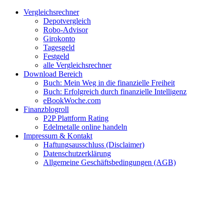
Zum
Facebook
Twitter
Instagram
Pinterest
YouTube
E-
Vergleichsrechner
Inhalt
Mail
Depotvergleich
springen
Robo-Advisor
Girokonto
Tagesgeld
Festgeld
alle Vergleichsrechner
Download Bereich
Buch: Mein Weg in die finanzielle Freiheit
Buch: Erfolgreich durch finanzielle Intelligenz
eBookWoche.com
Finanzblogroll
P2P Plattform Rating
Edelmetalle online handeln
Impressum & Kontakt
Haftungsausschluss (Disclaimer)
Datenschutzerklärung
Allgemeine Geschäftsbedingungen (AGB)