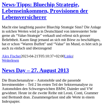
News-Tipps: Bluechip Strategie,
Lebenseinkommen, Provisionen der
Lebensversicherer
Macht eine langfristig passive Bluechip Strategie Sinn? Die Anlage
in solchen Werten wird ja in Deutschland von interessierter Seite
gerne als “Value-Strategie” verkauft und erfreut sich grosser
Beliebtheit. Kaum fängt jemand an sich mit Börse zu beschäftigen,
hat er schon “Warren Buffett” und “Value” im Mund, es hört sich ja
auch zu einfach und überzeugend
Alex Fischer
2023-04-21T05:10:37+02:00
Links
|
Weiterlesen
News Day – 27. August 2013
Die Branchenanalyse – Automobile und die passende
Investmentidee – Teil 2 Im ersten Teil der Sektorenanalyse zu
Automobilen den Schwergewichten BMW, Daimler und VW
gewidmet. Heute ist die zweite Reihe mit Leoni, Conti, Grammer
und Bertrandt dran. Zusammengefasst sind alle Werte in einem
Indexpapier.