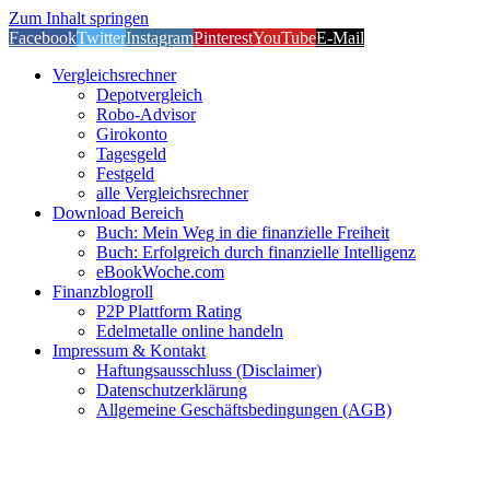
Zum Inhalt springen
Facebook
Twitter
Instagram
Pinterest
YouTube
E-Mail
Vergleichsrechner
Depotvergleich
Robo-Advisor
Girokonto
Tagesgeld
Festgeld
alle Vergleichsrechner
Download Bereich
Buch: Mein Weg in die finanzielle Freiheit
Buch: Erfolgreich durch finanzielle Intelligenz
eBookWoche.com
Finanzblogroll
P2P Plattform Rating
Edelmetalle online handeln
Impressum & Kontakt
Haftungsausschluss (Disclaimer)
Datenschutzerklärung
Allgemeine Geschäftsbedingungen (AGB)