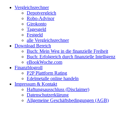
Zum
Facebook
Twitter
Instagram
Pinterest
YouTube
E-
Vergleichsrechner
Inhalt
Mail
Depotvergleich
springen
Robo-Advisor
Girokonto
Tagesgeld
Festgeld
alle Vergleichsrechner
Download Bereich
Buch: Mein Weg in die finanzielle Freiheit
Buch: Erfolgreich durch finanzielle Intelligenz
eBookWoche.com
Finanzblogroll
P2P Plattform Rating
Edelmetalle online handeln
Impressum & Kontakt
Haftungsausschluss (Disclaimer)
Datenschutzerklärung
Allgemeine Geschäftsbedingungen (AGB)