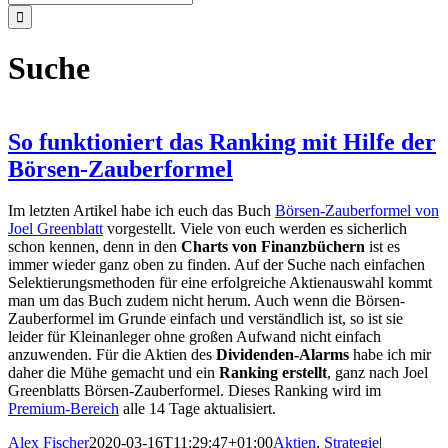
nach:
Suche
So funktioniert das Ranking mit Hilfe der
Börsen-Zauberformel
Im letzten Artikel habe ich euch das Buch
Börsen-Zauberformel von
Joel Greenblatt
vorgestellt. Viele von euch werden es sicherlich
schon kennen, denn in den
Charts von Finanzbüchern
ist es
immer wieder ganz oben zu finden. Auf der Suche nach einfachen
Selektierungsmethoden für eine erfolgreiche Aktienauswahl kommt
man um das Buch zudem nicht herum. Auch wenn die Börsen-
Zauberformel im Grunde einfach und verständlich ist, so ist sie
leider für Kleinanleger ohne großen Aufwand nicht einfach
anzuwenden. Für die Aktien des
Dividenden-Alarms
habe ich mir
daher die Mühe gemacht und ein
Ranking erstellt
, ganz nach Joel
Greenblatts Börsen-Zauberformel. Dieses Ranking wird im
Premium-Bereich
alle 14 Tage aktualisiert.
Alex Fischer
2020-03-16T11:29:47+01:00
Aktien
,
Strategie
|