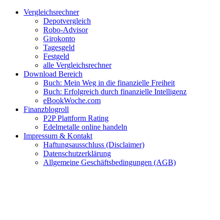
Zum
Facebook
Twitter
Instagram
Pinterest
YouTube
E-
Vergleichsrechner
Inhalt
Mail
Depotvergleich
springen
Robo-Advisor
Girokonto
Tagesgeld
Festgeld
alle Vergleichsrechner
Download Bereich
Buch: Mein Weg in die finanzielle Freiheit
Buch: Erfolgreich durch finanzielle Intelligenz
eBookWoche.com
Finanzblogroll
P2P Plattform Rating
Edelmetalle online handeln
Impressum & Kontakt
Haftungsausschluss (Disclaimer)
Datenschutzerklärung
Allgemeine Geschäftsbedingungen (AGB)