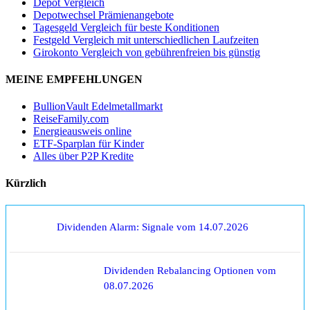
Depot Vergleich
Depotwechsel Prämienangebote
Tagesgeld Vergleich für beste Konditionen
Festgeld Vergleich mit unterschiedlichen Laufzeiten
Girokonto Vergleich von gebührenfreien bis günstig
MEINE EMPFEHLUNGEN
BullionVault Edelmetallmarkt
ReiseFamily.com
Energieausweis online
ETF-Sparplan für Kinder
Alles über P2P Kredite
Kürzlich
Dividenden Alarm: Signale vom 14.07.2026
Dividenden Rebalancing Optionen vom
08.07.2026