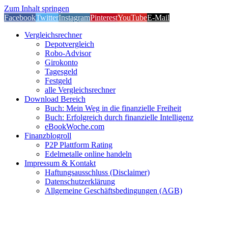
Zum Inhalt springen
Facebook
Twitter
Instagram
Pinterest
YouTube
E-Mail
Vergleichsrechner
Depotvergleich
Robo-Advisor
Girokonto
Tagesgeld
Festgeld
alle Vergleichsrechner
Download Bereich
Buch: Mein Weg in die finanzielle Freiheit
Buch: Erfolgreich durch finanzielle Intelligenz
eBookWoche.com
Finanzblogroll
P2P Plattform Rating
Edelmetalle online handeln
Impressum & Kontakt
Haftungsausschluss (Disclaimer)
Datenschutzerklärung
Allgemeine Geschäftsbedingungen (AGB)