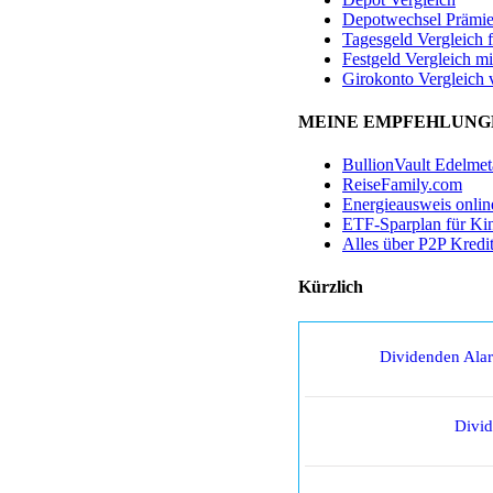
Depotwechsel Prämi
Tagesgeld Vergleich 
Festgeld Vergleich mi
Girokonto Vergleich 
MEINE EMPFEHLUNG
BullionVault Edelmet
ReiseFamily.com
Energieausweis onlin
ETF-Sparplan für Ki
Alles über P2P Kredi
Kürzlich
Dividenden Ala
Divi