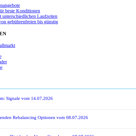
enangebote
für beste Konditionen
t unterschiedlichen Laufzeiten
von gebührenfreien bis günstig
EN
allmarkt
e
nder
te
rm: Signale vom 14.07.2026
denden Rebalancing Optionen vom 08.07.2026