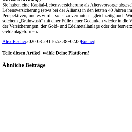
Sie haben eine Kapital-Lebensversicherung als Altersvorsorge abgesch
Lebensversicherung (etwa bei der Allianz) in den letzten 40 Jahren i
Perspektiven, und es wird – so ist zu vermuten – gleichzeitig auch 
solchem „Brainwash“ mit einer Fülle neuer Gedanken wieder in die W
der Versicherungen, der Gold- und Edelmetallanlage oder der festver
Geldanlageformen.
Alex Fischer
2020-03-29T16:53:38+02:00
Bücher
|
Teile diesen Artikel, wähle Deine Plattform!
Facebook
Twitter
Reddit
LinkedIn
Tumblr
Pinterest
Vk
E-
Ähnliche Beiträge
Mail