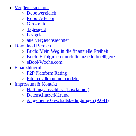
Zum
Facebook
Twitter
Instagram
Pinterest
YouTube
E-
Vergleichsrechner
Inhalt
Mail
Depotvergleich
springen
Robo-Advisor
Girokonto
Tagesgeld
Festgeld
alle Vergleichsrechner
Download Bereich
Buch: Mein Weg in die finanzielle Freiheit
Buch: Erfolgreich durch finanzielle Intelligenz
eBookWoche.com
Finanzblogroll
P2P Plattform Rating
Edelmetalle online handeln
Impressum & Kontakt
Haftungsausschluss (Disclaimer)
Datenschutzerklärung
Allgemeine Geschäftsbedingungen (AGB)