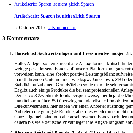
Artikelserie: Sparen ist nicht gleich Sparen
Artikelserie: Sparen ist nicht gleich Sparen
5. Oktober 2015
|
2 Kommentare
3 Kommentare
Hansetrust Sachwertanlagen und Investmentvermögen
28. 
Hallo, Anleger sollten zurecht alle Anlageformen kritisch hint
weinge geschlossene Fonds auf unserer Plattform an, ganz entsc
vorweisen kann, eine absolut positive Leistungsbilanz aufweise
marktführenden Unternehmen wie bspw. Jamestown, ZBI oder asuc
Stabilität aufzubauen. Grundsätzlich sollte man nie sein gesam
Es gibt auch einige Produkte die bei semiprofessionellen Anleg
Der asuco 3 Zweitmarktfonds beispielsweise, hier liegt die Min
unmittelbar in über 350 überwiegend inländische Immobilien mit
Direktinvestments, hier haben wir einen Anbieter ausfindig gem
Anbietern die geringste Rendite, aber dies wiederum spricht eb
Ganz allgemein sind nun alle geschlossenen Fonds nach dem ne
dauern bis viele deutsche Privatnleger ihre Ängste langsam abb
Alex von Reich-mit-Plan.de
28. April 2015 um 19:55 Uhr