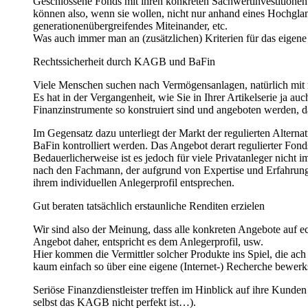
Geschlossene Fonds mit ihren konkreten Sachwertinvestitionen 
können also, wenn sie wollen, nicht nur anhand eines Hochglan
generationenübergreifendes Miteinander, etc.
Was auch immer man an (zusätzlichen) Kriterien für das eigene
Rechtssicherheit durch KAGB und BaFin
Viele Menschen suchen nach Vermögensanlagen, natürlich mit mö
Es hat in der Vergangenheit, wie Sie in Ihrer Artikelserie ja 
Finanzinstrumente so konstruiert sind und angeboten werden, d
Im Gegensatz dazu unterliegt der Markt der regulierten Alter
BaFin kontrolliert werden. Das Angebot derart regulierter Fonds 
Bedauerlicherweise ist es jedoch für viele Privatanleger nicht 
nach den Fachmann, der aufgrund von Expertise und Erfahrung e
ihrem individuellen Anlegerprofil entsprechen.
Gut beraten tatsächlich erstaunliche Renditen erzielen
Wir sind also der Meinung, dass alle konkreten Angebote auf e
Angebot daher, entspricht es dem Anlegerprofil, usw.
Hier kommen die Vermittler solcher Produkte ins Spiel, die ach 
kaum einfach so über eine eigene (Internet-) Recherche bewerkst
Seriöse Finanzdienstleister treffen im Hinblick auf ihre Kunde
selbst das KAGB nicht perfekt ist…).