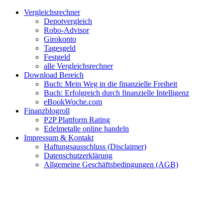
Zum
Facebook
Twitter
Instagram
Pinterest
YouTube
E-
Vergleichsrechner
Inhalt
Mail
Depotvergleich
springen
Robo-Advisor
Girokonto
Tagesgeld
Festgeld
alle Vergleichsrechner
Download Bereich
Buch: Mein Weg in die finanzielle Freiheit
Buch: Erfolgreich durch finanzielle Intelligenz
eBookWoche.com
Finanzblogroll
P2P Plattform Rating
Edelmetalle online handeln
Impressum & Kontakt
Haftungsausschluss (Disclaimer)
Datenschutzerklärung
Allgemeine Geschäftsbedingungen (AGB)