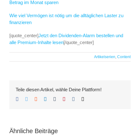
Betrag im Monat sparen
Wie viel Vermögen ist nötig um die alltäglichen Laster zu
finanzieren
[quote_center]
Jetzt den Dividenden-Alarm bestellen und
alle Premium-Inhalte lesen
[/quote_center]
Artikelserien
,
Content
Teile diesen Artikel, wähle Deine Plattform!
Facebook
Twitter
Reddit
LinkedIn
Tumblr
Pinterest
Vk
E-
Mail
Ähnliche Beiträge