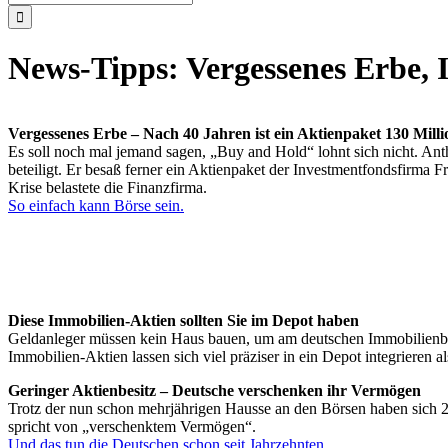
nach:
News-Tipps: Vergessenes Erbe,
Vergessenes Erbe – Nach 40 Jahren ist ein Aktienpaket 130 Milli
Es soll noch mal jemand sagen, „Buy and Hold“ lohnt sich nicht. An
beteiligt. Er besaß ferner ein Aktienpaket der Investmentfondsfirma 
Krise belastete die Finanzfirma.
So einfach kann Börse sein.
Diese Immobilien-Aktien sollten Sie im Depot haben
Geldanleger müssen kein Haus bauen, um am deutschen Immobilienboo
Immobilien-Aktien lassen sich viel präziser in ein Depot integrieren a
Geringer Aktienbesitz – Deutsche verschenken ihr Vermögen
Trotz der nun schon mehrjährigen Hausse an den Börsen haben sich 2
spricht von „verschenktem Vermögen“.
Und das tun die Deutschen schon seit Jahrzehnten