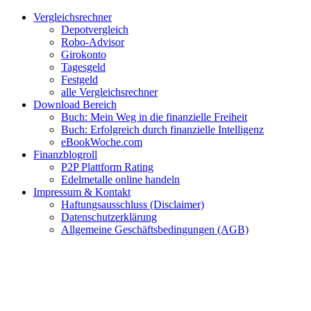
Zum
Facebook
Twitter
Instagram
Pinterest
YouTube
E-
Vergleichsrechner
Inhalt
Mail
Depotvergleich
springen
Robo-Advisor
Girokonto
Tagesgeld
Festgeld
alle Vergleichsrechner
Download Bereich
Buch: Mein Weg in die finanzielle Freiheit
Buch: Erfolgreich durch finanzielle Intelligenz
eBookWoche.com
Finanzblogroll
P2P Plattform Rating
Edelmetalle online handeln
Impressum & Kontakt
Haftungsausschluss (Disclaimer)
Datenschutzerklärung
Allgemeine Geschäftsbedingungen (AGB)