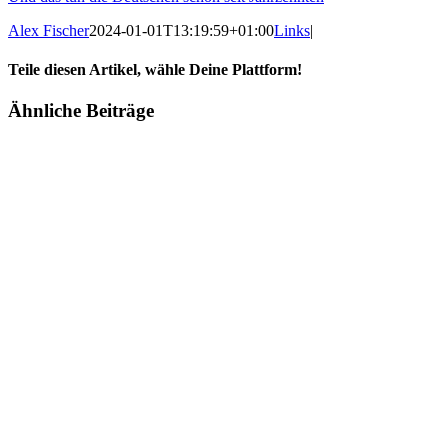
Alex Fischer
2024-01-01T13:19:59+01:00
Links
|
Teile diesen Artikel, wähle Deine Plattform!
Facebook
Twitter
Reddit
LinkedIn
Tumblr
Pinterest
Vk
E-
Ähnliche Beiträge
Mail