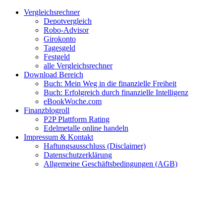
Zum
Facebook
Twitter
Instagram
Pinterest
YouTube
E-
Vergleichsrechner
Inhalt
Mail
Depotvergleich
springen
Robo-Advisor
Girokonto
Tagesgeld
Festgeld
alle Vergleichsrechner
Download Bereich
Buch: Mein Weg in die finanzielle Freiheit
Buch: Erfolgreich durch finanzielle Intelligenz
eBookWoche.com
Finanzblogroll
P2P Plattform Rating
Edelmetalle online handeln
Impressum & Kontakt
Haftungsausschluss (Disclaimer)
Datenschutzerklärung
Allgemeine Geschäftsbedingungen (AGB)