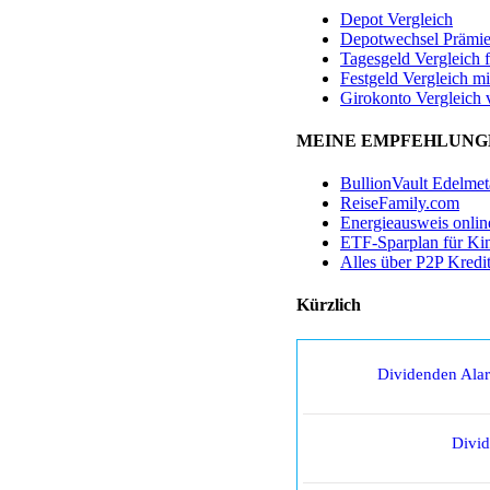
Depot Vergleich
Depotwechsel Prämi
Tagesgeld Vergleich 
Festgeld Vergleich mi
Girokonto Vergleich 
MEINE EMPFEHLUNG
BullionVault Edelmet
ReiseFamily.com
Energieausweis onlin
ETF-Sparplan für Ki
Alles über P2P Kredi
Kürzlich
Dividenden Ala
Divi