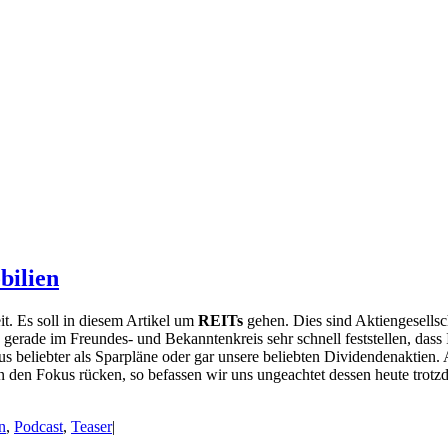
bilien
it. Es soll in diesem Artikel um
REITs
gehen. Dies sind Aktiengesellsch
 gerade im Freundes- und Bekanntenkreis sehr schnell feststellen, das
taus beliebter als Sparpläne oder gar unsere beliebten Dividendenaktie
n den Fokus rücken, so befassen wir uns ungeachtet dessen heute trotzd
n
,
Podcast
,
Teaser
|