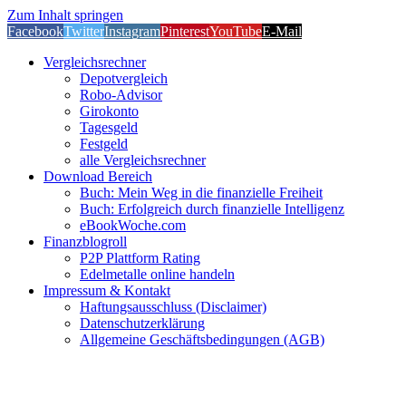
Zum Inhalt springen
Facebook
Twitter
Instagram
Pinterest
YouTube
E-Mail
Vergleichsrechner
Depotvergleich
Robo-Advisor
Girokonto
Tagesgeld
Festgeld
alle Vergleichsrechner
Download Bereich
Buch: Mein Weg in die finanzielle Freiheit
Buch: Erfolgreich durch finanzielle Intelligenz
eBookWoche.com
Finanzblogroll
P2P Plattform Rating
Edelmetalle online handeln
Impressum & Kontakt
Haftungsausschluss (Disclaimer)
Datenschutzerklärung
Allgemeine Geschäftsbedingungen (AGB)