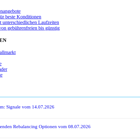
enangebote
für beste Konditionen
t unterschiedlichen Laufzeiten
von gebührenfreien bis günstig
EN
allmarkt
e
nder
te
rm: Signale vom 14.07.2026
denden Rebalancing Optionen vom 08.07.2026