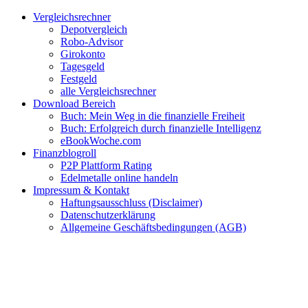
Zum
Facebook
Twitter
Instagram
Pinterest
YouTube
E-
Vergleichsrechner
Inhalt
Mail
Depotvergleich
springen
Robo-Advisor
Girokonto
Tagesgeld
Festgeld
alle Vergleichsrechner
Download Bereich
Buch: Mein Weg in die finanzielle Freiheit
Buch: Erfolgreich durch finanzielle Intelligenz
eBookWoche.com
Finanzblogroll
P2P Plattform Rating
Edelmetalle online handeln
Impressum & Kontakt
Haftungsausschluss (Disclaimer)
Datenschutzerklärung
Allgemeine Geschäftsbedingungen (AGB)