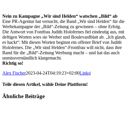
Nein zu Kampagne „Wir sind Helden“ watschen „Bild“ ab
Eine PR-Agentur hat versucht, die Band „Wir sind Helden“ für die
Werbekampagne der „Bild“-Zeitung zu gewinnen – ohne Erfolg.
Die Antwort von Fontfrau Judith Holofernes fiel eindeutig aus, mit
deftigen Worten wies sie Werber und Boulevardblatt ab. „Ich glaub,
es hackt“: Mit diesen Worten beginnt ein offener Brief von Judith
Holofernes. Die „Wir sind Helden“-Frontfrau will nicht, dass ihre
Band für die „Bild“-Zeitung Werbung macht – und hat das auch
unmissverständlich klargemacht.
Richtig so!
Alex Fischer
2023-04-24T04:19:23+02:00
Links
|
Teile diesen Artikel, wähle Deine Plattform!
Facebook
Twitter
Reddit
LinkedIn
Tumblr
Pinterest
Vk
E-
Ähnliche Beiträge
Mail