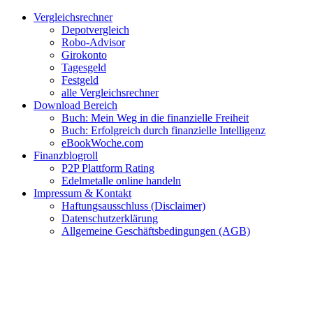
Zum
Facebook
Twitter
Instagram
Pinterest
YouTube
E-
Vergleichsrechner
Inhalt
Mail
Depotvergleich
springen
Robo-Advisor
Girokonto
Tagesgeld
Festgeld
alle Vergleichsrechner
Download Bereich
Buch: Mein Weg in die finanzielle Freiheit
Buch: Erfolgreich durch finanzielle Intelligenz
eBookWoche.com
Finanzblogroll
P2P Plattform Rating
Edelmetalle online handeln
Impressum & Kontakt
Haftungsausschluss (Disclaimer)
Datenschutzerklärung
Allgemeine Geschäftsbedingungen (AGB)