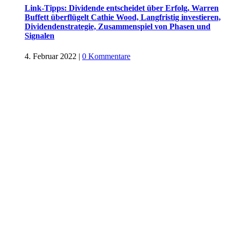
Link-Tipps: Dividende entscheidet über Erfolg, Warren
Buffett überflügelt Cathie Wood, Langfristig investieren,
Dividendenstrategie, Zusammenspiel von Phasen und
Signalen
4. Februar 2022
|
0 Kommentare