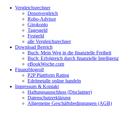
Zum
Facebook
Twitter
Instagram
Pinterest
YouTube
E-
Vergleichsrechner
Inhalt
Mail
Depotvergleich
springen
Robo-Advisor
Girokonto
Tagesgeld
Festgeld
alle Vergleichsrechner
Download Bereich
Buch: Mein Weg in die finanzielle Freiheit
Buch: Erfolgreich durch finanzielle Intelligenz
eBookWoche.com
Finanzblogroll
P2P Plattform Rating
Edelmetalle online handeln
Impressum & Kontakt
Haftungsausschluss (Disclaimer)
Datenschutzerklärung
Allgemeine Geschäftsbedingungen (AGB)