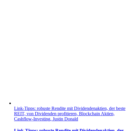
Link-Tipps: robuste Rendite mit Dividendenaktien, der beste
REIT, von Dividenden profitieren, Blockchain Aktien,
Cashflow-Investing, Justin Donald
Link-Tipps: robuste Rendite mit Dividendenaktien, der