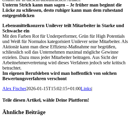
Unterm Strich kann man sagen – Je früher man beginnt die
Lücke zu schliessen, desto ruhiger kann man dem ruhestand
entgegenblicken
Lebensmittelkonzern Unilever teilt Mitarbeiter in Starke und
Schwache ein
Mit den Farben Rot für Underperformer, Grün für High Potentials
und Weiß für Normalos kategorisiert Unilever seine Mitarbeiter. Als
Aktionär kann man diese Effizienz-Maßnahme nur begrüßen,
schliesslich soll das Unternehmen maximal mögliche Gewinne
erzielen. Dazu muss jeder Mitarbeiter beitragen. Aus Sicht der
Arbeitnehmervertretung wird dieses Verfahren jedoch sehr kritisch
betrachtet.
Im eigenen Berufsleben wird man hoffentlich von solchen
Bewertungsverfahren verschont
Alex Fischer
2026-01-15T15:02:15+01:00
Links
|
Teile diesen Artikel, wähle Deine Plattform!
Facebook
Twitter
Reddit
LinkedIn
Tumblr
Pinterest
Vk
E-
Ähnliche Beiträge
Mail