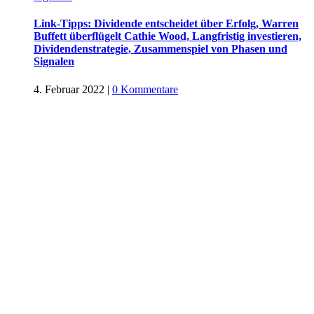
Link-Tipps: Dividende entscheidet über Erfolg, Warren
Buffett überflügelt Cathie Wood, Langfristig investieren,
Dividendenstrategie, Zusammenspiel von Phasen und
Signalen
4. Februar 2022
|
0 Kommentare