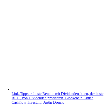
Link-Tipps: robuste Rendite mit Dividendenaktien, der beste
REIT, von Dividenden profitieren, Blockchain Aktien,
Cashflow-Investing, Justin Donald