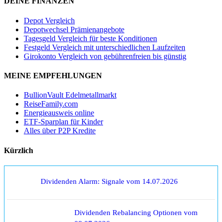
DEINE FINANZEN
Depot Vergleich
Depotwechsel Prämienangebote
Tagesgeld Vergleich für beste Konditionen
Festgeld Vergleich mit unterschiedlichen Laufzeiten
Girokonto Vergleich von gebührenfreien bis günstig
MEINE EMPFEHLUNGEN
BullionVault Edelmetallmarkt
ReiseFamily.com
Energieausweis online
ETF-Sparplan für Kinder
Alles über P2P Kredite
Kürzlich
Dividenden Alarm: Signale vom 14.07.2026
Dividenden Rebalancing Optionen vom