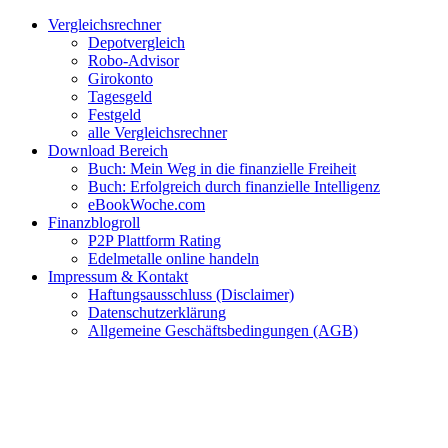
Zum
Facebook
Twitter
Instagram
Pinterest
YouTube
E-
Vergleichsrechner
Inhalt
Mail
Depotvergleich
springen
Robo-Advisor
Girokonto
Tagesgeld
Festgeld
alle Vergleichsrechner
Download Bereich
Buch: Mein Weg in die finanzielle Freiheit
Buch: Erfolgreich durch finanzielle Intelligenz
eBookWoche.com
Finanzblogroll
P2P Plattform Rating
Edelmetalle online handeln
Impressum & Kontakt
Haftungsausschluss (Disclaimer)
Datenschutzerklärung
Allgemeine Geschäftsbedingungen (AGB)