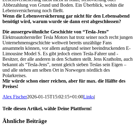
Abbezahlung von Grund und Boden. Ein Überblick, wohin die
Lebensversicherung noch fließt.
Wenn die Lebensversicherung gar nicht für den Lebensabend
benötigt wird, warum wurde sie dann erst abgeschlossen?
Die aussergewöhnliche Geschichte von “Tesla-Jens”
Elektroautohersteller Tesla Motors hat trotz seiner noch recht jungen
Unternehmensgeschichte weltweit bereits unzählige Fans
ansammeln können, vor allem aufgrund seiner beeindruckenden E-
Limousine Model S. Es gibt jedoch einen Tesla-Fahrer und -
Besitzer, der alle anderen in den Schatten stellt. Jens Kratholm, auch
bekannt als “Tesla-Jens”, nennt gleich sieben Teslas sein Eigen –
und alle stehen am selben Ort in Norwegen nördlich des
Polarkreises.
Mir würde schon einer reichen, aber für max. die Hälfte des
Preises!
Alex Fischer
2026-01-15T15:02:15+01:00
Links
|
Teile diesen Artikel, wähle Deine Plattform!
Facebook
Twitter
Reddit
LinkedIn
Tumblr
Pinterest
Vk
E-
Ähnliche Beiträge
Mail