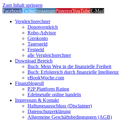
Zum Inhalt springen
Facebook
Twitter
Instagram
Pinterest
YouTube
E-Mail
Vergleichsrechner
Depotvergleich
Robo-Advisor
Girokonto
Tagesgeld
Festgeld
alle Vergleichsrechner
Download Bereich
Buch: Mein Weg in die finanzielle Freiheit
Buch: Erfolgreich durch finanzielle Intelligenz
eBookWoche.com
Finanzblogroll
P2P Plattform Rating
Edelmetalle online handeln
Impressum & Kontakt
Haftungsausschluss (Disclaimer)
Datenschutzerklärung
Allgemeine Geschäftsbedingungen (AGB)