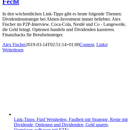
Fecht
In den wöchentlichen Link-Tipps gibt es heute folgende Themen:
Dividendenstrategie bei Aktien-Investment immer beliebter. Alex
Fischer im P2P-Interview. Coca-Cola, Nestlé und Co - Langeweile,
die Geld bringt. Optionen handeln und Dividenden kassieren.
Finanzhacks für Berufseinsteiger.
Alex Fischer
2019-03-14T02:51:14+01:00
Content
,
Links
|
Weiterlesen
Link-Tipps: Fünf Weisheiten, Faulheit mit Strategie, Rente mit
Dividende, Optionen und Dividenden, Geld sparen,
Vermögen aufbauen mit ETFs