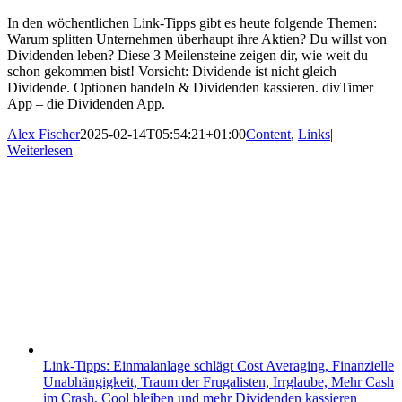
In den wöchentlichen Link-Tipps gibt es heute folgende Themen:
Warum splitten Unternehmen überhaupt ihre Aktien? Du willst von
Dividenden leben? Diese 3 Meilensteine zeigen dir, wie weit du
schon gekommen bist! Vorsicht: Dividende ist nicht gleich
Dividende. Optionen handeln & Dividenden kassieren. divTimer
App – die Dividenden App.
Alex Fischer
2025-02-14T05:54:21+01:00
Content
,
Links
|
Weiterlesen
Link-Tipps: Einmalanlage schlägt Cost Averaging, Finanzielle
Unabhängigkeit, Traum der Frugalisten, Irrglaube, Mehr Cash
im Crash, Cool bleiben und mehr Dividenden kassieren