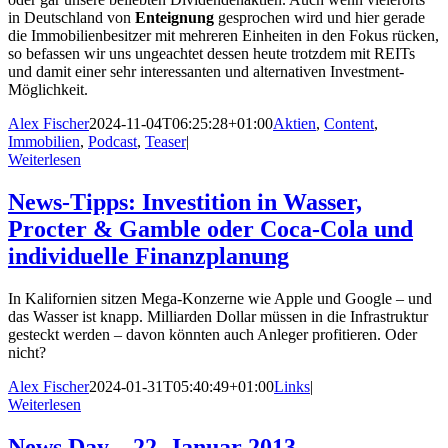
in Deutschland von
Enteignung
gesprochen wird und hier gerade
die Immobilienbesitzer mit mehreren Einheiten in den Fokus rücken,
so befassen wir uns ungeachtet dessen heute trotzdem mit REITs
und damit einer sehr interessanten und alternativen Investment-
Möglichkeit.
Alex Fischer
2024-11-04T06:25:28+01:00
Aktien
,
Content
,
Immobilien
,
Podcast
,
Teaser
|
Weiterlesen
News-Tipps: Investition in Wasser,
Procter & Gamble oder Coca-Cola und
individuelle Finanzplanung
In Kalifornien sitzen Mega-Konzerne wie Apple und Google – und
das Wasser ist knapp. Milliarden Dollar müssen in die Infrastruktur
gesteckt werden – davon könnten auch Anleger profitieren. Oder
nicht?
Alex Fischer
2024-01-31T05:40:49+01:00
Links
|
Weiterlesen
News Day – 22. Januar 2013