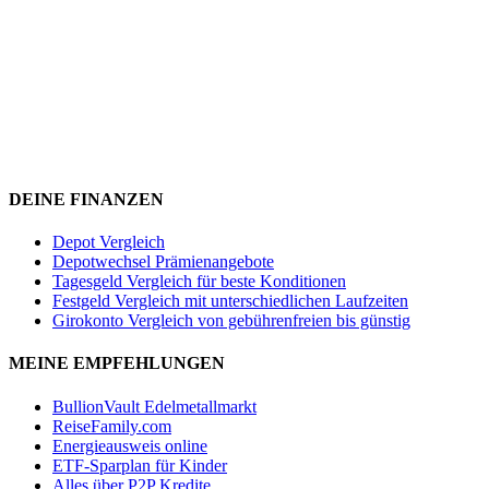
DEINE FINANZEN
Depot Vergleich
Depotwechsel Prämienangebote
Tagesgeld Vergleich für beste Konditionen
Festgeld Vergleich mit unterschiedlichen Laufzeiten
Girokonto Vergleich von gebührenfreien bis günstig
MEINE EMPFEHLUNGEN
BullionVault Edelmetallmarkt
ReiseFamily.com
Energieausweis online
ETF-Sparplan für Kinder
Alles über P2P Kredite