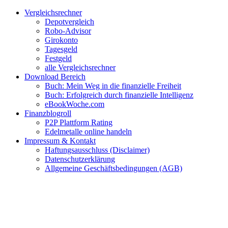
Zum
Facebook
Twitter
Instagram
Pinterest
YouTube
E-
Vergleichsrechner
Inhalt
Mail
Depotvergleich
springen
Robo-Advisor
Girokonto
Tagesgeld
Festgeld
alle Vergleichsrechner
Download Bereich
Buch: Mein Weg in die finanzielle Freiheit
Buch: Erfolgreich durch finanzielle Intelligenz
eBookWoche.com
Finanzblogroll
P2P Plattform Rating
Edelmetalle online handeln
Impressum & Kontakt
Haftungsausschluss (Disclaimer)
Datenschutzerklärung
Allgemeine Geschäftsbedingungen (AGB)