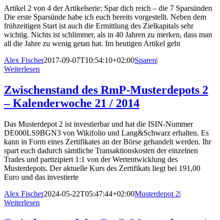
Artikel 2 von 4 der Artikelserie: Spar dich reich – die 7 Sparsünden
Die erste Sparsünde habe ich euch bereits vorgestellt. Neben dem
frühzeitigen Start ist auch die Ermittlung des Zielkapitals sehr
wichtig. Nichts ist schlimmer, als in 40 Jahren zu merken, dass man
all die Jahre zu wenig getan hat. Im heutigen Artikel geht
Alex Fischer
2017-09-07T10:54:10+02:00
Sparen
|
Weiterlesen
Zwischenstand des RmP-Musterdepots 2
– Kalenderwoche 21 / 2014
Das Musterdepot 2 ist investierbar und hat die ISIN-Nummer
DE000LS9BGN3 von Wikifolio und Lang&Schwarz erhalten. Es
kann in Form eines Zertifikates an der Börse gehandelt werden. Ihr
spart euch dadurch sämtliche Transaktionskosten der einzelnen
Trades und partizipiert 1:1 von der Wertentwicklung des
Musterdepots. Der aktuelle Kurs des Zertifikats liegt bei 191,00
Euro und das investierte
Alex Fischer
2024-05-22T05:47:44+02:00
Musterdepot 2
|
Weiterlesen