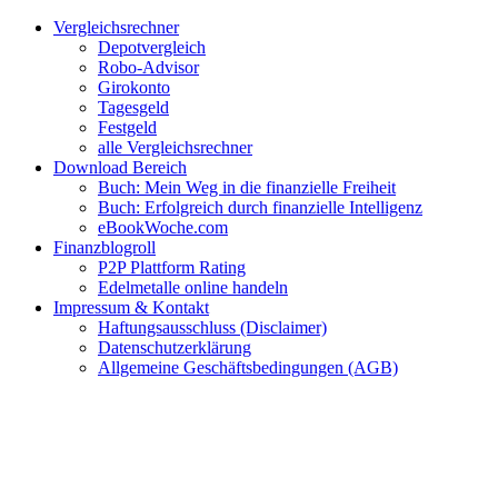
Zum
Facebook
Twitter
Instagram
Pinterest
YouTube
E-
Vergleichsrechner
Inhalt
Mail
Depotvergleich
springen
Robo-Advisor
Girokonto
Tagesgeld
Festgeld
alle Vergleichsrechner
Download Bereich
Buch: Mein Weg in die finanzielle Freiheit
Buch: Erfolgreich durch finanzielle Intelligenz
eBookWoche.com
Finanzblogroll
P2P Plattform Rating
Edelmetalle online handeln
Impressum & Kontakt
Haftungsausschluss (Disclaimer)
Datenschutzerklärung
Allgemeine Geschäftsbedingungen (AGB)