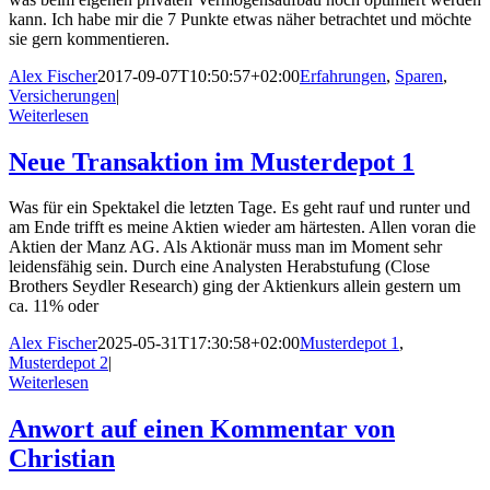
kann. Ich habe mir die 7 Punkte etwas näher betrachtet und möchte
sie gern kommentieren.
Alex Fischer
2017-09-07T10:50:57+02:00
Erfahrungen
,
Sparen
,
Versicherungen
|
Weiterlesen
Neue Transaktion im Musterdepot 1
Was für ein Spektakel die letzten Tage. Es geht rauf und runter und
am Ende trifft es meine Aktien wieder am härtesten. Allen voran die
Aktien der Manz AG. Als Aktionär muss man im Moment sehr
leidensfähig sein. Durch eine Analysten Herabstufung (Close
Brothers Seydler Research) ging der Aktienkurs allein gestern um
ca. 11% oder
Alex Fischer
2025-05-31T17:30:58+02:00
Musterdepot 1
,
Musterdepot 2
|
Weiterlesen
Anwort auf einen Kommentar von
Christian