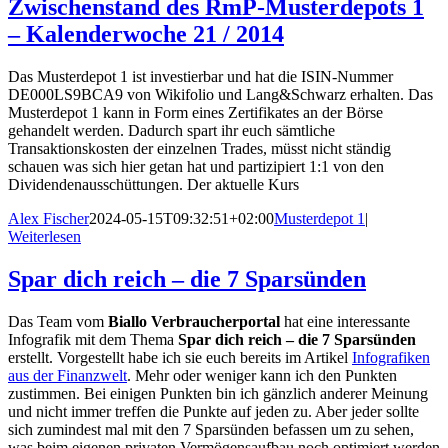
Zwischenstand des RmP-Musterdepots 1
– Kalenderwoche 21 / 2014
Das Musterdepot 1 ist investierbar und hat die ISIN-Nummer
DE000LS9BCA9 von Wikifolio und Lang&Schwarz erhalten. Das
Musterdepot 1 kann in Form eines Zertifikates an der Börse
gehandelt werden. Dadurch spart ihr euch sämtliche
Transaktionskosten der einzelnen Trades, müsst nicht ständig
schauen was sich hier getan hat und partizipiert 1:1 von den
Dividendenausschüttungen. Der aktuelle Kurs
Alex Fischer
2024-05-15T09:32:51+02:00
Musterdepot 1
|
Weiterlesen
Spar dich reich – die 7 Sparsünden
Das Team vom
Biallo Verbraucherportal
hat eine interessante
Infografik mit dem Thema
Spar dich reich – die 7 Sparsünden
erstellt. Vorgestellt habe ich sie euch bereits im Artikel
Infografiken
aus der Finanzwelt
. Mehr oder weniger kann ich den Punkten
zustimmen. Bei einigen Punkten bin ich gänzlich anderer Meinung
und nicht immer treffen die Punkte auf jeden zu. Aber jeder sollte
sich zumindest mal mit den 7 Sparsünden befassen um zu sehen,
was beim eigenen privaten Vermögensaufbau noch optimiert werden