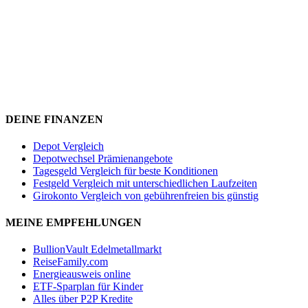
DEINE FINANZEN
Depot Vergleich
Depotwechsel Prämienangebote
Tagesgeld Vergleich für beste Konditionen
Festgeld Vergleich mit unterschiedlichen Laufzeiten
Girokonto Vergleich von gebührenfreien bis günstig
MEINE EMPFEHLUNGEN
BullionVault Edelmetallmarkt
ReiseFamily.com
Energieausweis online
ETF-Sparplan für Kinder
Alles über P2P Kredite