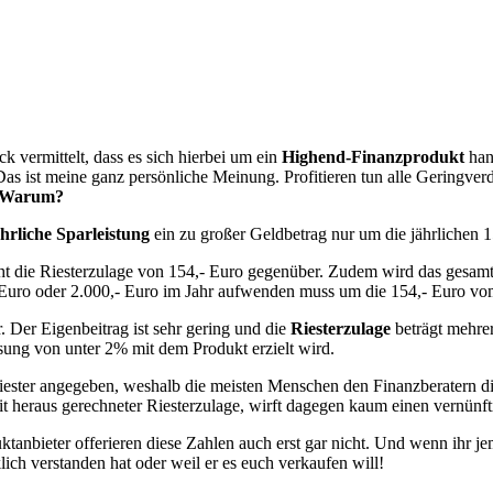
 vermittelt, dass es sich hierbei um ein
Highend-Finanzprodukt
hand
. Das ist meine ganz persönliche Meinung. Profitieren tun alle Geringv
. Warum?
hrliche Sparleistung
ein zu großer Geldbetrag nur um die jährlichen 
ht die Riesterzulage von 154,- Euro gegenüber. Zudem wird das gesamte
00,- Euro oder 2.000,- Euro im Jahr aufwenden muss um die 154,- Euro 
. Der Eigenbeitrag ist sehr gering und die
Riesterzulage
beträgt mehrer
nsung von unter 2% mit dem Produkt erzielt wird.
iester angegeben, weshalb die meisten Menschen den Finanzberatern d
it heraus gerechneter Riesterzulage, wirft dagegen kaum einen vernünft
tanbieter offerieren diese Zahlen auch erst gar nicht. Und wenn ihr j
lich verstanden hat oder weil er es euch verkaufen will!