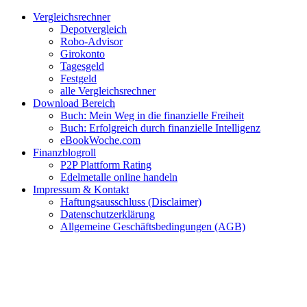
Zum
Facebook
Twitter
Instagram
Pinterest
YouTube
E-
Vergleichsrechner
Inhalt
Mail
Depotvergleich
springen
Robo-Advisor
Girokonto
Tagesgeld
Festgeld
alle Vergleichsrechner
Download Bereich
Buch: Mein Weg in die finanzielle Freiheit
Buch: Erfolgreich durch finanzielle Intelligenz
eBookWoche.com
Finanzblogroll
P2P Plattform Rating
Edelmetalle online handeln
Impressum & Kontakt
Haftungsausschluss (Disclaimer)
Datenschutzerklärung
Allgemeine Geschäftsbedingungen (AGB)