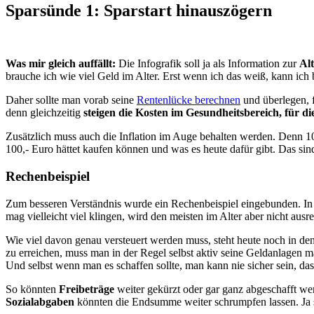
Sparsünde 1: Sparstart hinauszögern
Was mir gleich auffällt:
Die Infografik soll ja als Information zur
Al
brauche ich wie viel Geld im Alter. Erst wenn ich das weiß, kann ich 
Daher sollte man vorab seine
Rentenlücke berechnen
und überlegen, 
denn gleichzeitig
steigen die Kosten im Gesundheitsbereich, für d
Zusätzlich muss auch die Inflation im Auge behalten werden. Denn 100
100,- Euro hättet kaufen können und was es heute dafür gibt. Das sind
Rechenbeispiel
Zum besseren Verständnis wurde ein Rechenbeispiel eingebunden. In 
mag vielleicht viel klingen, wird den meisten im Alter aber nicht ausre
Wie viel davon genau versteuert werden muss, steht heute noch in den
zu erreichen, muss man in der Regel selbst aktiv seine Geldanlagen 
Und selbst wenn man es schaffen sollte, man kann nie sicher sein, da
So könnten
Freibeträge
weiter gekürzt oder gar ganz abgeschafft we
Sozialabgaben
könnten die Endsumme weiter schrumpfen lassen. Ja 