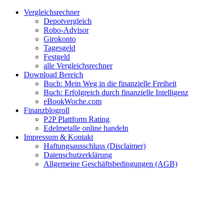
Zum
Facebook
Twitter
Instagram
Pinterest
YouTube
E-
Vergleichsrechner
Inhalt
Mail
Depotvergleich
springen
Robo-Advisor
Girokonto
Tagesgeld
Festgeld
alle Vergleichsrechner
Download Bereich
Buch: Mein Weg in die finanzielle Freiheit
Buch: Erfolgreich durch finanzielle Intelligenz
eBookWoche.com
Finanzblogroll
P2P Plattform Rating
Edelmetalle online handeln
Impressum & Kontakt
Haftungsausschluss (Disclaimer)
Datenschutzerklärung
Allgemeine Geschäftsbedingungen (AGB)