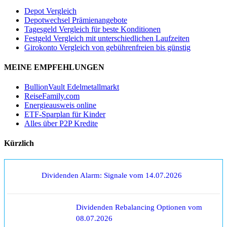
Depot Vergleich
Depotwechsel Prämienangebote
Tagesgeld Vergleich für beste Konditionen
Festgeld Vergleich mit unterschiedlichen Laufzeiten
Girokonto Vergleich von gebührenfreien bis günstig
MEINE EMPFEHLUNGEN
BullionVault Edelmetallmarkt
ReiseFamily.com
Energieausweis online
ETF-Sparplan für Kinder
Alles über P2P Kredite
Kürzlich
Dividenden Alarm: Signale vom 14.07.2026
Dividenden Rebalancing Optionen vom
08.07.2026