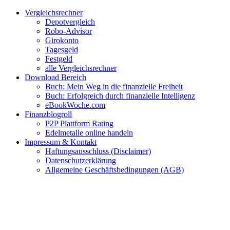
Zum
Facebook
Twitter
Instagram
Pinterest
YouTube
E-
Vergleichsrechner
Inhalt
Mail
Depotvergleich
springen
Robo-Advisor
Girokonto
Tagesgeld
Festgeld
alle Vergleichsrechner
Download Bereich
Buch: Mein Weg in die finanzielle Freiheit
Buch: Erfolgreich durch finanzielle Intelligenz
eBookWoche.com
Finanzblogroll
P2P Plattform Rating
Edelmetalle online handeln
Impressum & Kontakt
Haftungsausschluss (Disclaimer)
Datenschutzerklärung
Allgemeine Geschäftsbedingungen (AGB)