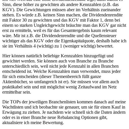
Sinn, diese höher zu gewichten als andere Kennzahlen (z.B. das
KGV). Die Gewichtungen müssen aber im Verhältnis zueinander
stehen. Es würde z.B. keinen Sinn machen, die Dividendenrendite
mit Faktor 30 zu gewichten und das KGV mit Faktor 1, denn bei
einem so starken Ungleichgewicht bräuchte man das KGV gar nicht
erst zu ermitteln, weil es für das Gesamtergebnis kaum relevant
wäre. Mir ist z.B. die Dividendenrendite und die Quellensteuer
wichtiger als das KGV oder die Eigenkapitalquote, deshalb habe ich
sie im Verhältnis 4 (wichtig) zu 1 (weniger wichtig) bewertet.
Hier können natürlich beliebige Kennzahlen hinzugefügt und
gewichtet werden. Sie können auch von Branche zu Branche
unterschiedlich sein, weil nicht jede Kennzahl in allen Branchen
entscheidend ist. Welche Kennzahlen man verwendet, muss jeder
für sich entscheiden (dieser Themenbereich füllt ganze
Aktienbücher, so umfangreich ist er). Sie müssen vor allem auch
praktikabel sein und mit möglichst wenig Zeitaufwand im Netz
ermittelbar sein.
Die TOPs der jeweiligen Branchenlisten kommen danach auf meine
Wachtlisten und ich beobachte sie genauer, um sie für einen Kauf in
Erwägung zu ziehen. Je nachdem wie schnell sich die Daten ändern
oder es in einer Branche neue Rebalancing Optionen gibt,
aktualisiere ich meine Bewertung.