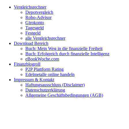
Zum
Facebook
Twitter
Instagram
Pinterest
YouTube
E-
Vergleichsrechner
Inhalt
Mail
Depotvergleich
springen
Robo-Advisor
Girokonto
Tagesgeld
Festgeld
alle Vergleichsrechner
Download Bereich
Buch: Mein Weg in die finanzielle Freiheit
Buch: Erfolgreich durch finanzielle Intelligenz
eBookWoche.com
Finanzblogroll
P2P Plattform Rating
Edelmetalle online handeln
Impressum & Kontakt
Haftungsausschluss (Disclaimer)
Datenschutzerklärung
Allgemeine Geschäftsbedingungen (AGB)