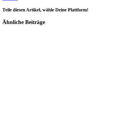
Teile diesen Artikel, wähle Deine Plattform!
Facebook
Twitter
Reddit
LinkedIn
Tumblr
Pinterest
Vk
E-
Ähnliche Beiträge
Mail