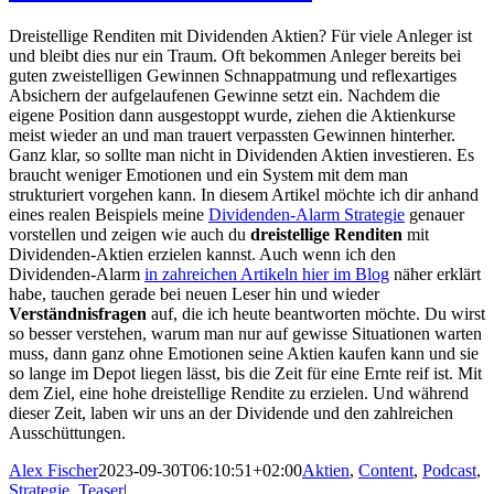
Dreistellige Renditen mit Dividenden Aktien? Für viele Anleger ist
und bleibt dies nur ein Traum. Oft bekommen Anleger bereits bei
guten zweistelligen Gewinnen Schnappatmung und reflexartiges
Absichern der aufgelaufenen Gewinne setzt ein. Nachdem die
eigene Position dann ausgestoppt wurde, ziehen die Aktienkurse
meist wieder an und man trauert verpassten Gewinnen hinterher.
Ganz klar, so sollte man nicht in Dividenden Aktien investieren. Es
braucht weniger Emotionen und ein System mit dem man
strukturiert vorgehen kann. In diesem Artikel möchte ich dir anhand
eines realen Beispiels meine
Dividenden-Alarm Strategie
genauer
vorstellen und zeigen wie auch du
dreistellige Renditen
mit
Dividenden-Aktien erzielen kannst. Auch wenn ich den
Dividenden-Alarm
in zahreichen Artikeln hier im Blog
näher erklärt
habe, tauchen gerade bei neuen Leser hin und wieder
Verständnisfragen
auf, die ich heute beantworten möchte. Du wirst
so besser verstehen, warum man nur auf gewisse Situationen warten
muss, dann ganz ohne Emotionen seine Aktien kaufen kann und sie
so lange im Depot liegen lässt, bis die Zeit für eine Ernte reif ist. Mit
dem Ziel, eine hohe dreistellige Rendite zu erzielen. Und während
dieser Zeit, laben wir uns an der Dividende und den zahlreichen
Ausschüttungen.
Alex Fischer
2023-09-30T06:10:51+02:00
Aktien
,
Content
,
Podcast
,
Strategie
,
Teaser
|