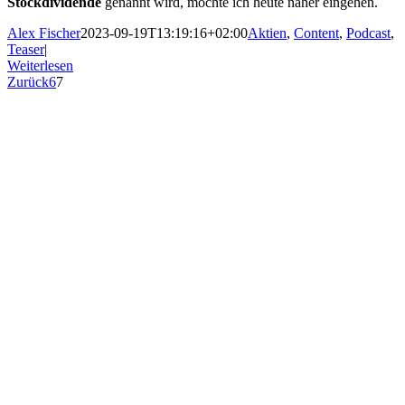
Stockdividende
genannt wird, möchte ich heute näher eingehen.
Alex Fischer
2023-09-19T13:19:16+02:00
Aktien
,
Content
,
Podcast
,
Teaser
|
Weiterlesen
Zurück
6
7