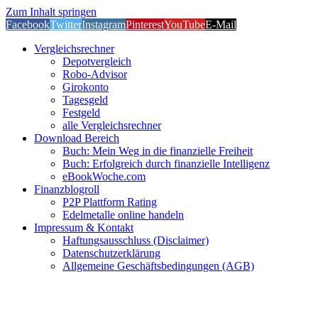
Zum Inhalt springen
Facebook
Twitter
Instagram
Pinterest
YouTube
E-Mail
Vergleichsrechner
Depotvergleich
Robo-Advisor
Girokonto
Tagesgeld
Festgeld
alle Vergleichsrechner
Download Bereich
Buch: Mein Weg in die finanzielle Freiheit
Buch: Erfolgreich durch finanzielle Intelligenz
eBookWoche.com
Finanzblogroll
P2P Plattform Rating
Edelmetalle online handeln
Impressum & Kontakt
Haftungsausschluss (Disclaimer)
Datenschutzerklärung
Allgemeine Geschäftsbedingungen (AGB)