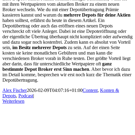
mit ihren Wertpapieren vom aktuellen Broker zu einem neuen
Broker wechseln. Wie du mit einer Depotübertragung Prämie
kassieren kannst und warum du
mehrere Depots für deine Aktien
haben solltest, erfährst du heute in diesem Artikel. Ein
Depotübertrag oder auch das eröffnen eines neuen Depots
verschreckt oft viele Anleger. Dabei ist eine Depoteröffnung oder
der eigentliche Übertrag überhaupt nicht kompliziert oder aufwendig
und dazu sogar noch kostenfrei. Zudem kann es absolut von Vorteil
sein,
im Besitz mehrerer Depots
zu sein. Auf der einen Seite
kosten sie keine monatlichen Gebühren und man kann die
verschiedenen Broker vorab in Ruhe testen. Der größte Vorteil liegt
aber darin, dass für unterschiedliche Wertpapiere oft
ganz
bestimmte Depot Broker erst Sinn machen
. Aber bevor ich dazu
im Detail komme, besprechen wir erst noch kurz die Thematik einer
Depotübertragung.
Alex Fischer
2026-02-09T04:07:16+01:00
Content
,
Konten &
Depots
,
Podcast
|
Weiterlesen