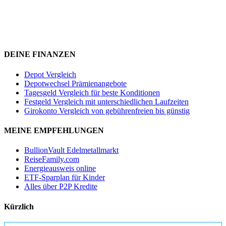
DEINE FINANZEN
Depot Vergleich
Depotwechsel Prämienangebote
Tagesgeld Vergleich für beste Konditionen
Festgeld Vergleich mit unterschiedlichen Laufzeiten
Girokonto Vergleich von gebührenfreien bis günstig
MEINE EMPFEHLUNGEN
BullionVault Edelmetallmarkt
ReiseFamily.com
Energieausweis online
ETF-Sparplan für Kinder
Alles über P2P Kredite
Kürzlich