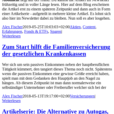
frühzeitig und in voller Länge lesen. Hier auf dem Blog erscheinen
die Artikel erst zu einem späteren Zeitpunkt und dann auch in Form
einer Artikelserie - aufgeteilt in mehrere kleine Artikel. Es lohnt sich
also hier im Newsletter dabei zu bleiben. Nun soll es aber losgehen.
Alex Fischer
2019-05-25T10:03:03+02:00
Aktien
,
Content
,
Erfahrungen
,
Fonds & ETFs
,
Sparen
|
Weiterlesen
Zum Start hilft die Familienversicherung
der gesetzlichen Krankenkassen
Wer sich um sein passives Einkommen neben der hauptberuflichen
Tätigkeit kümmert, den tangiert dieses Thema noch nicht. Spätestens
wenn die passiven Einkommen eine gewisse Größe erreicht haben,
spielt man mit dem Gedanken den Hauptjob an den Nagel zu
hängen. Ab diesem Zeitpunkt ist man dann normalerweise ein
selbständiger Unternehmer oder Freiberufler welcher sich bei der
Alex Fischer
2018-05-13T19:17:00+02:00
Versicherungen
|
Weiterlesen
Artikelserie: Die Alternative zu Autogas,