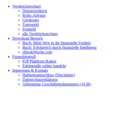
Zum
Facebook
Twitter
Instagram
Pinterest
YouTube
E-
Vergleichsrechner
Inhalt
Mail
Depotvergleich
springen
Robo-Advisor
Girokonto
Tagesgeld
Festgeld
alle Vergleichsrechner
Download Bereich
Buch: Mein Weg in die finanzielle Freiheit
Buch: Erfolgreich durch finanzielle Intelligenz
eBookWoche.com
Finanzblogroll
P2P Plattform Rating
Edelmetalle online handeln
Impressum & Kontakt
Haftungsausschluss (Disclaimer)
Datenschutzerklärung
Allgemeine Geschäftsbedingungen (AGB)