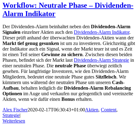
Workflow: Neutrale Phase – Dividenden-
Alarm Indikator
Der Dividenden-Alarm beinhaltet neben den
Dividenden-Alarm
Signalen
einzelner Aktien auch den
Dividenden-Alarm Indikator
.
Dieser prüft anhand der überwachten Dividenden-Aktien wann der
Markt tief genug gesunken
ist um zu investieren. Gleichzeitig gibt
der Indikator auch ein Signal, wenn der Markt teuer ist und es Zeit
ist einen Teil seiner
Gewinne zu sichern
. Zwischen diesen beiden
Phasen, befindet sich der Markt laut
Dividenden-Alarm Strategie
in
einer neutralen Phase. Die
neutrale Phase
überwiegt zeitlich
gesehen. Für langfristige Investoren, wie den Dividenden-Alarm
Mitgliedern, bedeutet eine neutrale Phase gutes
Sitzfleisch
. Wir
kümmern uns während der neutralen Phase um unseren
Cash-
Aufbau
, behalten lediglich die
Dividenden-Alarm Rebalancing
Optionen
im Auge und verkaufen nur gelegentlich und vereinzelte
Aktien, wenn wir dafür einen
Bonus
erhalten.
Alex Fischer
2020-02-17T06:30:43+01:00
Aktien
,
Content
,
Strategie
|
Weiterlesen