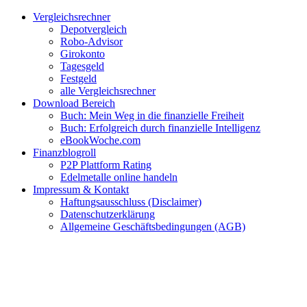
Zum
Facebook
Twitter
Instagram
Pinterest
YouTube
E-
Vergleichsrechner
Inhalt
Mail
Depotvergleich
springen
Robo-Advisor
Girokonto
Tagesgeld
Festgeld
alle Vergleichsrechner
Download Bereich
Buch: Mein Weg in die finanzielle Freiheit
Buch: Erfolgreich durch finanzielle Intelligenz
eBookWoche.com
Finanzblogroll
P2P Plattform Rating
Edelmetalle online handeln
Impressum & Kontakt
Haftungsausschluss (Disclaimer)
Datenschutzerklärung
Allgemeine Geschäftsbedingungen (AGB)