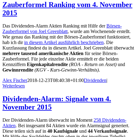
Zauberformel Ranking vom 4. November
2015
Das Dividenden-Alarm Aktien Ranking mit Hilfe der
Börsen-
Zauberformel von Joel Greenblatt
, wurde am Wochenende erstellt.
Wie genau das Ranking mit der Börsen-Zauberformel funktioniert,
hab ich dir
in diesem Artikel ausführlich beschrieben
. Die
Kurzfassung findest du in diesem Artikel. Joel Greenblatt überwacht
mehrere tausend amerikanische Aktien
für seine Börsen-
Zauberformel. Für jede einzelne Aktie ermittelt er die beiden
Kennziffern
Eigenkapitalrendite
(ROA - Return on Asset)
und
Gewinnrendite
(KGV - Kurs-Gewinn-Verhältnis)
.
Alex Fischer
2018-12-23T08:40:38+01:00
Dividenden
|
Weiterlesen
Dividenden-Alarm: Signale vom 4.
November 2015
Der Dividenden-Alarm überwacht im Moment
258 Dividenden-
Aktien
. Bei insgesamt 84 Aktien wurde ein Alarmsignal generiert.
Diese teilen sich auf in
40 Kaufsignale
und
44 Verkaufssignale
.
Mit Hilfe des Suchfeldes
(rechts oben in der jeweiligen Tabelle)