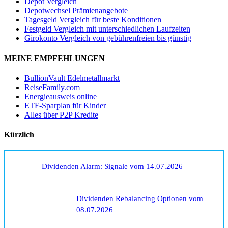
Depot Vergleich
Depotwechsel Prämienangebote
Tagesgeld Vergleich für beste Konditionen
Festgeld Vergleich mit unterschiedlichen Laufzeiten
Girokonto Vergleich von gebührenfreien bis günstig
MEINE EMPFEHLUNGEN
BullionVault Edelmetallmarkt
ReiseFamily.com
Energieausweis online
ETF-Sparplan für Kinder
Alles über P2P Kredite
Kürzlich
Dividenden Alarm: Signale vom 14.07.2026
Dividenden Rebalancing Optionen vom
08.07.2026