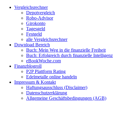
Zum
Facebook
Twitter
Instagram
Pinterest
YouTube
E-
Vergleichsrechner
Inhalt
Mail
Depotvergleich
springen
Robo-Advisor
Girokonto
Tagesgeld
Festgeld
alle Vergleichsrechner
Download Bereich
Buch: Mein Weg in die finanzielle Freiheit
Buch: Erfolgreich durch finanzielle Intelligenz
eBookWoche.com
Finanzblogroll
P2P Plattform Rating
Edelmetalle online handeln
Impressum & Kontakt
Haftungsausschluss (Disclaimer)
Datenschutzerklärung
Allgemeine Geschäftsbedingungen (AGB)