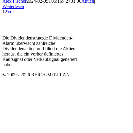
Alex Fischer
2024-02-05T05:16:42+01:00
Aktien
|
Weiterlesen
1
2
Vor
Die Dividendenstrategie Dividenden-
Alarm überwacht zahlreiche
Dividendenaktien und filtert die Aktien
heraus, die ein vorher definiertes
Kaufsignal oder Verkaufsignal generiert
haben.
© 2009 - 2026 REICH-MIT-PLAN