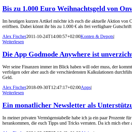
Bis zu 1.000 Euro Weihnachtsgeld von On
Im heutigen kurzen Artikel möchte ich euch die aktuelle Aktion von 
eröffnen. Dabei könnt ihr bis zu 1.000 € als frei verfügbare Gutschr
Alex Fischer
2011-10-24T14:00:57+02:00
Konten & Depots
|
Weiterlesen
Die App Godmode Anywhere ist unverzich
Wer seine Finanzen immer im Blick haben will oder muss, der kommt
verfolgen oder aber auch die verschiedensten Kalkulationen durchführ
Geld.
Alex Fischer
2018-09-30T12:47:17+02:00
Apps
|
Weiterlesen
Ein monatlicher Newsletter als Unterstüt
In meiner privaten Vermögenstabelle habe ich ja ein paar Prozente für
herankommen, die euch Tipps und Tricks verraten. Da ich mich eher a