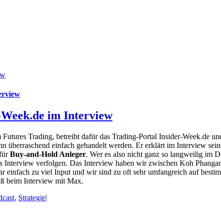
ew
erview
-Week.de im Interview
im Futures Trading, betreibt dafür das Trading-Portal Insider-Week.de und
nn überraschend einfach gehandelt werden. Er erklärt im Interview sei
 für
Buy-and-Hold Anleger
. Wer es also nicht ganz so langweilig im 
ert das Interview verfolgen. Das Interview haben wir zwischen Koh Pha
 war einfach zu viel Input und wir sind zu oft sehr umfangreich auf be
aß beim Interview mit Max.
dcast
,
Strategie
|