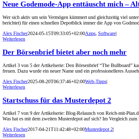
Neue Godemode-App enttäuscht mich – Alt
Wer sich aktiv um sein Vermögen kümmert und gleichzeitig viel unterw
berichtet) für einen schnellen Depotblick immer die App von Godmode
Alex Fischer
2024-05-15T09:33:05+02:00
Apps
,
Software
|
Weiterlesen
Der Börsenbrief bietet aber noch mehr
Artikel 3 von 5 der Artikelserie: Den Börsenbrief “The Bullboard” ka
freuen. Dazu wurde ein neuer Name und ein professionelleres Aussehe
Alex Fischer
2025-08-20T06:37:46+02:00
Web-Tipps
|
Weiterlesen
Startschuss für das Musterdepot 2
Artikel 7 von 9 der Artikelserie: Blog-Relaunch von Reich-mit-Plan.
Was hat es mit dem zweiten Musterdepot auf sich? Im Vergleich zum 
Alex Fischer
2017-04-21T11:42:48+02:00
Musterdepot 2
|
Weiterlesen