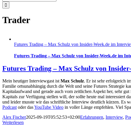
nach:
Trader
Futures Trading – Max Schulz von Insider-Week.de im Intervi
Futures Trading – Max Schulz von Insider-Week.de im Int
Futures Trading – Max Schulz von Insider
Mein heutiger Interviewgast ist
Max Schulz
. Er ist sehr erfolgreich 
Familie ortsunabhängig durch die Welt und seine Futures Strategie ka
Kapitalaufwand und gerade auch vom zeitlichen Aspekt her, sehr gut
Kapitals zur Verfügung stellen will, der sollte heute mal interessi
und leider musste wir das schriftliche Interview deutlich kürzen. Es
Podcast
oder das
YouTube Video
in voller Länge empfehlen. Viel Sp
Alex Fischer
2025-09-19T05:52:53+02:00
Erfahrungen
,
Interview
,
Po
Weiterlesen