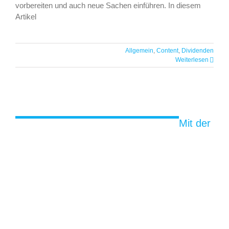
vorbereiten und auch neue Sachen einführen. In diesem
Artikel
Mit der Levermann Strategie die Spreu
Allgemein
,
Content
,
Dividenden
vom Weizen trennen
Weiterlesen
Mit der