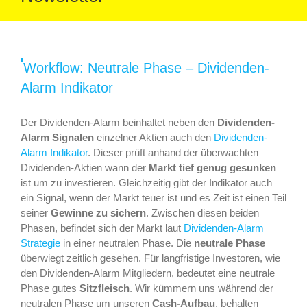
Workflow:
Neutrale
Phase
Workflow: Neutrale Phase – Dividenden-
–
Alarm Indikator
Dividenden-
Alarm
Indikator
Der Dividenden-Alarm beinhaltet neben den
Dividenden-
Alarm Signalen
einzelner Aktien auch den
Dividenden-
Alarm Indikator
. Dieser prüft anhand der überwachten
Dividenden-Aktien wann der
Markt tief genug gesunken
ist um zu investieren. Gleichzeitig gibt der Indikator auch
ein Signal, wenn der Markt teuer ist und es Zeit ist einen Teil
seiner
Gewinne zu sichern
. Zwischen diesen beiden
Phasen, befindet sich der Markt laut
Dividenden-Alarm
Strategie
in einer neutralen Phase. Die
neutrale Phase
überwiegt zeitlich gesehen. Für langfristige Investoren, wie
den Dividenden-Alarm Mitgliedern, bedeutet eine neutrale
Phase gutes
Sitzfleisch
. Wir kümmern uns während der
neutralen Phase um unseren
Cash-Aufbau
, behalten