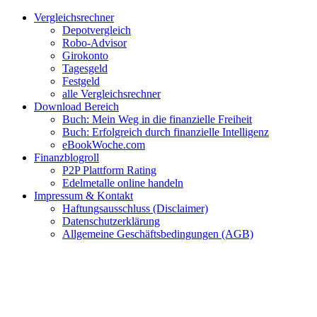
Zum
Facebook
Twitter
Instagram
Pinterest
YouTube
E-
Vergleichsrechner
Inhalt
Mail
Depotvergleich
springen
Robo-Advisor
Girokonto
Tagesgeld
Festgeld
alle Vergleichsrechner
Download Bereich
Buch: Mein Weg in die finanzielle Freiheit
Buch: Erfolgreich durch finanzielle Intelligenz
eBookWoche.com
Finanzblogroll
P2P Plattform Rating
Edelmetalle online handeln
Impressum & Kontakt
Haftungsausschluss (Disclaimer)
Datenschutzerklärung
Allgemeine Geschäftsbedingungen (AGB)