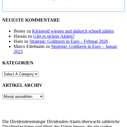
NEUESTE KOMMENTARE
Benny
zu
Kleingeld wiegen und dadurch schnell zählen
Hassan
zu
Gibt es sichere Aktien?
Hans
zu
Strategie: Goldpreis in Euro – Februar 2026
Marco Eitelmann
zu
Strategie: Goldpreis in Euro – Januar
2025
KATEGORIEN
ARTIKEL ARCHIV
ARTIKEL
ARCHIV
Die Dividendenstrategie Dividenden-Alarm überwacht zahlreiche
Dividendenaktien und filtert die Aktien heraus, die ein vorher