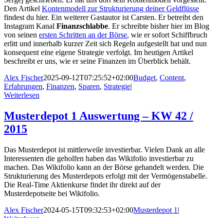
Den Artikel
Kontenmodell zur Strukturierung deiner Geldflüsse
findest du hier. Ein weiterer Gastautor ist Carsten. Er betreibt den
Instagram Kanal
Finanzschlabbe
. Er schreibte bisher hier im Blog
von seinen
ersten Schritten an der Börse
, wie er sofort Schiffbruch
erlitt und innerhalb kurzer Zeit sich Regeln aufgestellt hat und nun
konsequent eine eigene Strategie verfolgt. Im heutigen Artikel
beschreibt er uns, wie er seine Finanzen im Überblick behält.
Alex Fischer
2025-09-12T07:25:52+02:00
Budget
,
Content
,
Erfahrungen
,
Finanzen
,
Sparen
,
Strategie
|
Weiterlesen
Musterdepot 1 Auswertung – KW 42 /
2015
Das Musterdepot ist mittlerweile investierbar. Vielen Dank an alle
Interessenten die geholfen haben das Wikifolio investierbar zu
machen. Das Wikifolio kann an der Börse gehandelt werden. Die
Strukturierung des Musterdepots erfolgt mit der Vermögenstabelle.
Die Real-Time Aktienkurse findet ihr direkt auf der
Musterdepotseite bei Wikifolio.
Alex Fischer
2024-05-15T09:32:53+02:00
Musterdepot 1
|