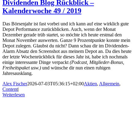
Dividenden Blog Rückblick –
Kalenderwoche 49 / 2019
Das Börsenjahr ist fast vorbei und ich kann auf eine wirklich gute
Depot Performance zurückblicken. Auch, wenn der Monat
Dezember gerade trüb startet, so möchte ich heute erstmal den
Monat November auswerten. Ganze 9 Prozentpunkte konnte mein
Depot zulegen. Glaubst du nicht? Dann schau dir im Dividenden-
Alarm Absatz den Screenshot aus meinem Depot an. Da dies heute
der letzte Wochenrückblick für dieses Jahr ist, habe ich nochmals
einige interessante Dinge verpackt
(Podcast, Mitglieder-Bonus,
Freiheitspaket usw.)
und wünsche dir nun einen ruhigen
Jahresausklang.
Alex Fischer
2026-07-03T05:36:15+02:00
Aktien
,
Allgemein
,
Content
|
Weiterlesen