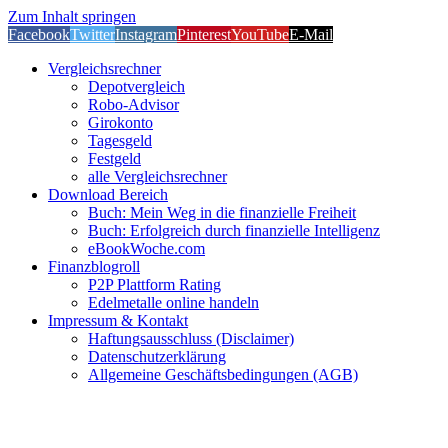
Zum Inhalt springen
Facebook
Twitter
Instagram
Pinterest
YouTube
E-Mail
Vergleichsrechner
Depotvergleich
Robo-Advisor
Girokonto
Tagesgeld
Festgeld
alle Vergleichsrechner
Download Bereich
Buch: Mein Weg in die finanzielle Freiheit
Buch: Erfolgreich durch finanzielle Intelligenz
eBookWoche.com
Finanzblogroll
P2P Plattform Rating
Edelmetalle online handeln
Impressum & Kontakt
Haftungsausschluss (Disclaimer)
Datenschutzerklärung
Allgemeine Geschäftsbedingungen (AGB)