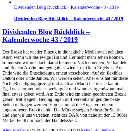
Dividenden Blog Rückblick – Kalenderwoche 43 / 2019
Dividenden Blog Rückblick – Kalenderwoche 43 / 2019
Dividenden Blog Rückblick –
Kalenderwoche 43 / 2019
Der Brexit hat wieder Einzug in die tägliche Medienwelt gehalten.
Auch wenn wir das ewige Hin und Her nicht mehr sehen können.
so müssen wir uns doch damit befassen. Nach erneutem Verhandeln
und finalen Abstimmungen gab es wieder mal kein Ergebnis. Am
Ende wird die Entscheidung erneut verschoben. Auf ein flexibles
Datum oder Ende Januar. Wir werden sehen. Aber eins hat mir diese
Nicht-Beendigung gezeigt und auch am Markt hat dies erkannt.
Egal was kommt, wie es weitergeht und wann es irgendwann mal
final etwas geben wird. Am Ende wird ein einen geordneten Brexit
geben. Mit Regeln, Bedingungen und Vereinbarungen die beide
Seiten mittragen werden. Ergo schmilzt die Angst vor einem
ungeordneten Brexit dahin. Die Märkte steigen Schritt für Schritt
und ehe wir uns versehen, steht der DAX von nahe an der 13.000er
Marke. Fehlt nur noch der Handelsstreit.
Alex Fischer
2023-08-04T06:10:01+02:00
Aktien
,
Allgemein
,