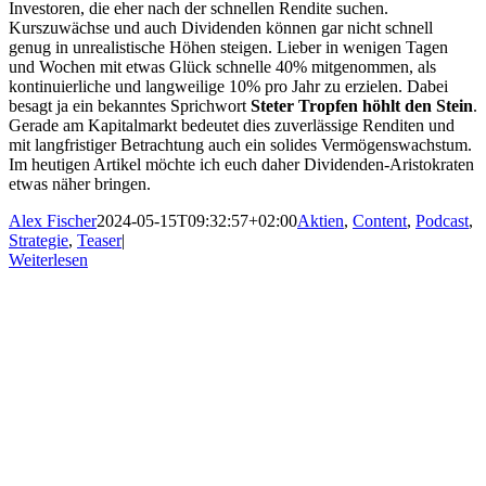
Investoren, die eher nach der schnellen Rendite suchen.
Kurszuwächse und auch Dividenden können gar nicht schnell
genug in unrealistische Höhen steigen. Lieber in wenigen Tagen
und Wochen mit etwas Glück schnelle 40% mitgenommen, als
kontinuierliche und langweilige 10% pro Jahr zu erzielen. Dabei
besagt ja ein bekanntes Sprichwort
Steter Tropfen höhlt den Stein
.
Gerade am Kapitalmarkt bedeutet dies zuverlässige Renditen und
mit langfristiger Betrachtung auch ein solides Vermögenswachstum.
Im heutigen Artikel möchte ich euch daher Dividenden-Aristokraten
etwas näher bringen.
Alex Fischer
2024-05-15T09:32:57+02:00
Aktien
,
Content
,
Podcast
,
Strategie
,
Teaser
|
Weiterlesen