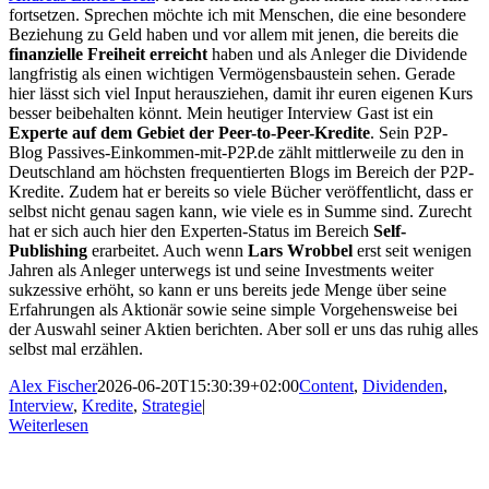
fortsetzen. Sprechen möchte ich mit Menschen, die eine besondere
Beziehung zu Geld haben und vor allem mit jenen, die bereits die
finanzielle Freiheit erreicht
haben und als Anleger die Dividende
langfristig als einen wichtigen Vermögensbaustein sehen. Gerade
hier lässt sich viel Input herausziehen, damit ihr euren eigenen Kurs
besser beibehalten könnt. Mein heutiger Interview Gast ist ein
Experte auf dem Gebiet der Peer-to-Peer-Kredite
. Sein P2P-
Blog Passives-Einkommen-mit-P2P.de zählt mittlerweile zu den in
Deutschland am höchsten frequentierten Blogs im Bereich der P2P-
Kredite. Zudem hat er bereits so viele Bücher veröffentlicht, dass er
selbst nicht genau sagen kann, wie viele es in Summe sind. Zurecht
hat er sich auch hier den Experten-Status im Bereich
Self-
Publishing
erarbeitet. Auch wenn
Lars Wrobbel
erst seit wenigen
Jahren als Anleger unterwegs ist und seine Investments weiter
sukzessive erhöht, so kann er uns bereits jede Menge über seine
Erfahrungen als Aktionär sowie seine simple Vorgehensweise bei
der Auswahl seiner Aktien berichten. Aber soll er uns das ruhig alles
selbst mal erzählen.
Alex Fischer
2026-06-20T15:30:39+02:00
Content
,
Dividenden
,
Interview
,
Kredite
,
Strategie
|
Weiterlesen