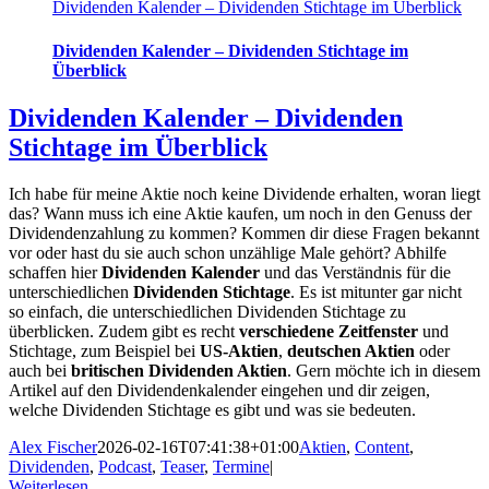
Dividenden Kalender – Dividenden Stichtage im Überblick
Dividenden Kalender – Dividenden Stichtage im
Überblick
Dividenden Kalender – Dividenden
Stichtage im Überblick
Ich habe für meine Aktie noch keine Dividende erhalten, woran liegt
das? Wann muss ich eine Aktie kaufen, um noch in den Genuss der
Dividendenzahlung zu kommen? Kommen dir diese Fragen bekannt
vor oder hast du sie auch schon unzählige Male gehört? Abhilfe
schaffen hier
Dividenden Kalender
und das Verständnis für die
unterschiedlichen
Dividenden Stichtage
. Es ist mitunter gar nicht
so einfach, die unterschiedlichen Dividenden Stichtage zu
überblicken. Zudem gibt es recht
verschiedene Zeitfenster
und
Stichtage, zum Beispiel bei
US-Aktien
,
deutschen Aktien
oder
auch bei
britischen Dividenden Aktien
. Gern möchte ich in diesem
Artikel auf den Dividendenkalender eingehen und dir zeigen,
welche Dividenden Stichtage es gibt und was sie bedeuten.
Alex Fischer
2026-02-16T07:41:38+01:00
Aktien
,
Content
,
Dividenden
,
Podcast
,
Teaser
,
Termine
|
Weiterlesen