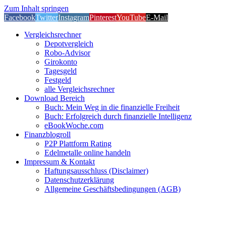
Zum Inhalt springen
Facebook
Twitter
Instagram
Pinterest
YouTube
E-Mail
Vergleichsrechner
Depotvergleich
Robo-Advisor
Girokonto
Tagesgeld
Festgeld
alle Vergleichsrechner
Download Bereich
Buch: Mein Weg in die finanzielle Freiheit
Buch: Erfolgreich durch finanzielle Intelligenz
eBookWoche.com
Finanzblogroll
P2P Plattform Rating
Edelmetalle online handeln
Impressum & Kontakt
Haftungsausschluss (Disclaimer)
Datenschutzerklärung
Allgemeine Geschäftsbedingungen (AGB)