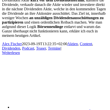
Dividenden Aktie
kurz vor dem Dividendentermin
, kassiere die
Dividende, verkaufe danach die Aktie wieder und investiere direkt
in die nächste Dividenden Aktie, welche in den kommenden Tagen
die Dividende an ihre Aktionäre ausschüttet. Das Ziel ist, innerhalb
weniger Wochen
an unzähligen Dividendenausschüttungen zu
partizipieren
und einen ordentlichen Reibach machen. Wie man
aufgrund dieser Logik
Börsenneulinge
entlarvt und warum das
Ganze überhaupt nicht funktionieren kann, erkläre ich euch in
meinem heutigen Artikel.
Alex Fischer
2023-09-19T13:22:35+02:00
Aktien
,
Content
,
Dividenden
,
Podcast
,
Teaser
,
Termine
|
Weiterlesen