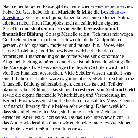
Nach einer längeren Pause gibt es heute wieder eine neue Interview-
Folge. Zu Gast habe ich mit
Marielle & Mike
die
Beziehungs-
Investoren
. Sie sind noch jung, haben bereits einen kleinen Sohn,
arbeiten neben ihren Hauptjobs noch an zahlreichen eigenen
Projekten und
strotzen nur so vor Selbstbewusstsein und
finanzieller Bildung.
So sagt Marielle selbst: "Ich muss mir wegen
Geld keinen Druck machen ... ich werde nie in Geldprobleme
geraten, da ich sparsam, motiviert und rational bin." Wow, eine
starke Einstellung und Finanzwissen, welche die beiden da
mitbringen. Finanzbildung sollte mittlerweile zur ökonomische
Allgemeinbildung gehören, denn diese ist mittlerweile wichtig für
die Vorsorge z.B. Altersvorsorge (Rente). An Schulen wird nicht
viel über Finanzen gesprochen. Viele Schüler wissen garnicht was
eine Inflation ist. Daher wäre es gar nicht so verkehrt in Schulen die
finanzielle Bildung näherzubringen, denn das ist auch Teil der
ökonomischen Bildung. Das stetige
Investieren von Zeit und Geld
sowie die eigene finanzielle Weiterbildung und Veränderung im
Bereich Finanzwissen ist für die beiden ein absolutes Muss. Ebenso
ist financial literacy für die beiden sehr wichtig! Daher weiß ich,
dass sie auf einem guten Weg sind ihre gesteckten Ziele zu
erreichen. Aber lest & hört selbst. Da das Text-Interview nicht 1:1
das Audio wiedergibt, können wir euch beide Interview-Versionen
empfehlen. Viel Spaß mit dem Interview.