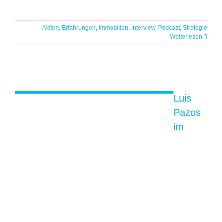
Luis Pazos im Interview – REITs und
Aktien
,
Erfahrungen
,
Immobilien
,
Interview
,
Podcast
,
Strategie
Hochdividenden Aktien
Weiterlesen
Luis
Pazos
im