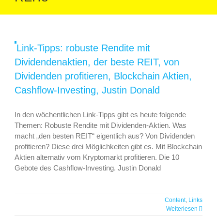
mit
Dividendenaktien,
der
beste
Link-Tipps: robuste Rendite mit
REIT,
von
Dividendenaktien, der beste REIT, von
Dividenden
Dividenden profitieren, Blockchain Aktien,
profitieren,
Cashflow-Investing, Justin Donald
Blockchain
Aktien,
Cashflow-
In den wöchentlichen Link-Tipps gibt es heute folgende
Investing,
Themen: Robuste Rendite mit Dividenden-Aktien. Was
Justin
macht „den besten REIT“ eigentlich aus? Von Dividenden
Donald
profitieren? Diese drei Möglichkeiten gibt es. Mit Blockchain
Aktien alternativ vom Kryptomarkt profitieren. Die 10
Gebote des Cashflow-Investing. Justin Donald
Link-Tipps: Dividenden Hopping,
Dividenden sammeln, Warren-Buffett-
Content
,
Links
Methode, britische Aktien, REITs, 8
Weiterlesen
größten Fehler, divTimer Dividenden App