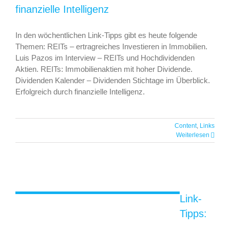
finanzielle Intelligenz
In den wöchentlichen Link-Tipps gibt es heute folgende
Themen: REITs – ertragreiches Investieren in Immobilien.
Luis Pazos im Interview – REITs und Hochdividenden
Aktien. REITs: Immobilienaktien mit hoher Dividende.
Dividenden Kalender – Dividenden Stichtage im Überblick.
Erfolgreich durch finanzielle Intelligenz.
Link-Tipps: Dividendenportfolio
krisensicher machen, Investmentgebote
von Philip Carret, reichsten Investoren,
Content
,
Links
Luis Pazos im Interview, REITs und
Weiterlesen
Hochdividenden, steueroptimierte UG
Link-
Tipps: