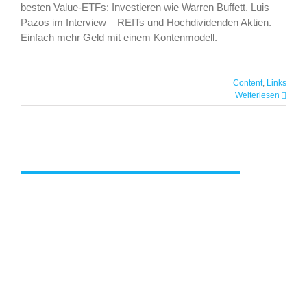
besten Value-ETFs: Investieren wie Warren Buffett. Luis
Pazos im Interview – REITs und Hochdividenden Aktien.
Einfach mehr Geld mit einem Kontenmodell.
Finanzrocker Daniel Korth im Podcast
Content
,
Links
Interview
Weiterlesen