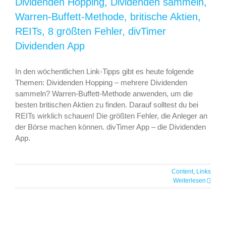
Dividenden Hopping, Dividenden sammeln,
Warren-Buffett-Methode, britische Aktien,
REITs, 8 größten Fehler, divTimer
Dividenden App
In den wöchentlichen Link-Tipps gibt es heute folgende
Themen: Dividenden Hopping – mehrere Dividenden
sammeln? Warren-Buffett-Methode anwenden, um die
besten britischen Aktien zu finden. Darauf solltest du bei
REITs wirklich schauen! Die größten Fehler, die Anleger an
der Börse machen können. divTimer App – die Dividenden
App.
Link-Tipps: REITs Spezial, Investieren in
Immobilien, Luis Pazos im Interview,
Hochdividenden Aktien, Dividenden
Content
,
Links
Kalender, Dividenden Stichtage,
Weiterlesen
finanzielle Intelligenz