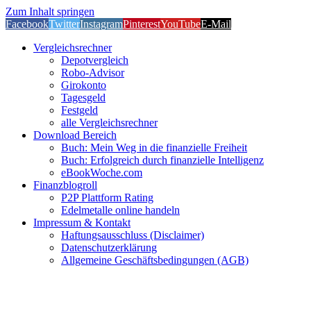
Zum Inhalt springen
Facebook
Twitter
Instagram
Pinterest
YouTube
E-Mail
Vergleichsrechner
Depotvergleich
Robo-Advisor
Girokonto
Tagesgeld
Festgeld
alle Vergleichsrechner
Download Bereich
Buch: Mein Weg in die finanzielle Freiheit
Buch: Erfolgreich durch finanzielle Intelligenz
eBookWoche.com
Finanzblogroll
P2P Plattform Rating
Edelmetalle online handeln
Impressum & Kontakt
Haftungsausschluss (Disclaimer)
Datenschutzerklärung
Allgemeine Geschäftsbedingungen (AGB)