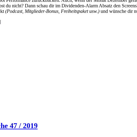
 Depot Performance zurückblicken. Auch, wenn der Monat Dezember gera
st du nicht? Dann schau dir im Dividenden-Alarm Absatz den Screensh
ckt
(Podcast, Mitglieder-Bonus, Freiheitspaket usw.)
und wünsche dir nu
|
he 47 / 2019