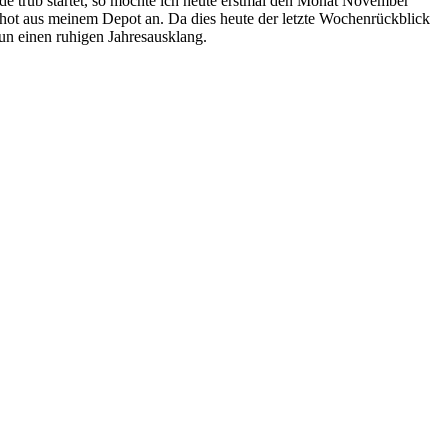
de trüb startet, so möchte ich heute erstmal den Monat November
ot aus meinem Depot an. Da dies heute der letzte Wochenrückblick
n einen ruhigen Jahresausklang.